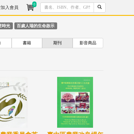
0
/加入會員
逆時光
百歲人瑞的生命啟示
拘
書籍
期刊
影音商品