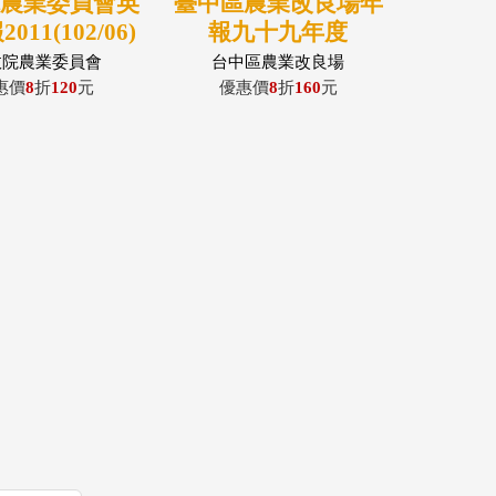
院農業委員會英
臺中區農業改良場年
011(102/06)
報九十九年度
(100/06)
政院農業委員會
台中區農業改良場
惠價
8
折
120
元
優惠價
8
折
160
元