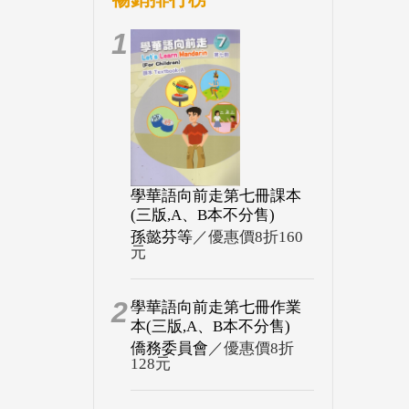
1
學華語向前走第七冊課本
(三版,A、B本不分售)
孫懿芬等
／優惠價8折160
元
2
學華語向前走第七冊作業
本(三版,A、B本不分售)
僑務委員會
／優惠價8折
128元