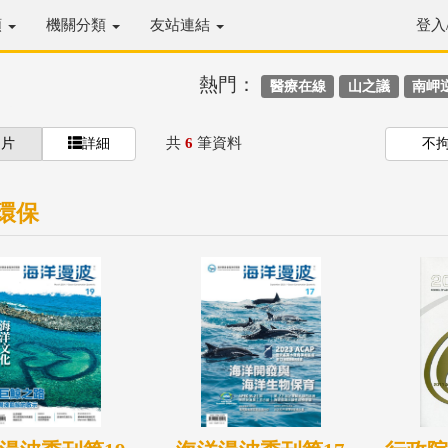
類
機關分類
友站連結
登入
熱門：
醫療在線
山之議
南岬
共
6
筆資料
圖片
詳細
不
環保