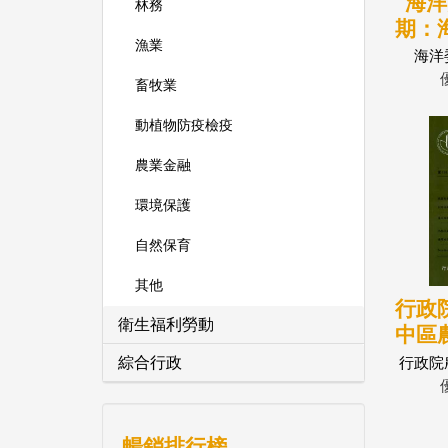
海洋
林務
期：
漁業
海洋
畜牧業
動植物防疫檢疫
農業金融
環境保護
自然保育
其他
行政
衛生福利勞動
中區
彙
綜合行政
行政院
暢銷排行榜