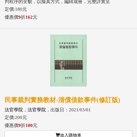
判程序的全貌，以擬真方式，編緝成冊，完整詳實呈
定價:180元
優惠價
9
折
162
元
民事裁判實務教材-清償借款事件(修訂版)
法官學院
，
法官學院
，出版日：2021/03/01
定價:200元
優惠價
9
折
180
元
放入購物車