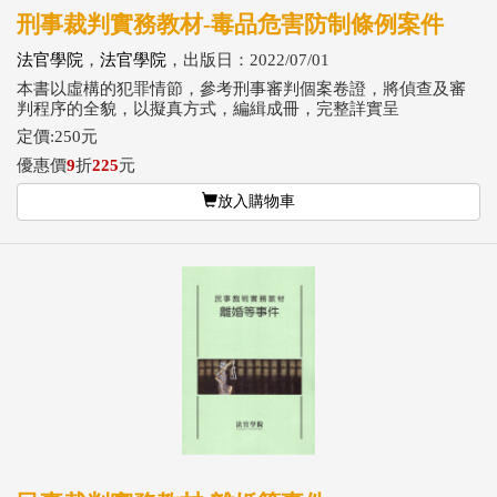
刑事裁判實務教材-毒品危害防制條例案件
法官學院
，
法官學院
，出版日：2022/07/01
本書以虛構的犯罪情節，參考刑事審判個案卷證，將偵查及審
判程序的全貌，以擬真方式，編緝成冊，完整詳實呈
定價:250元
優惠價
9
折
225
元
放入購物車