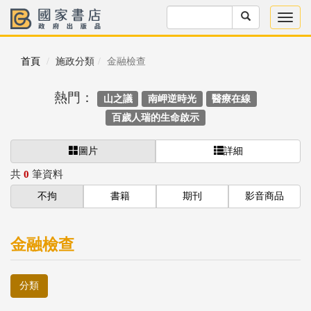
首頁
施政分類
金融檢查
熱門：
山之議
南岬逆時光
醫療在線
百歲人瑞的生命啟示
圖片
詳細
共
0
筆資料
不拘
書籍
期刊
影音商品
金融檢查
分類