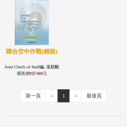
聯合空中作戰(精裝)
Joint Chiefs of Staff編, 張競翻
譯
優惠價
9
折
360
元
第一頁
<
1
>
最後頁