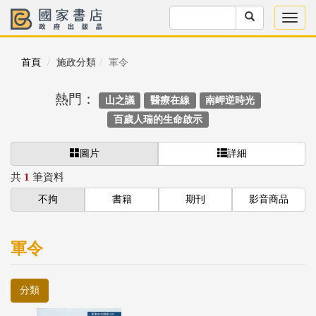
首頁
施政分類
軍令
熱門：
山之議
醫療在線
南岬逆時光
百歲人瑞的生命啟示
圖片
詳細
共
1
筆資料
不拘
書籍
期刊
影音商品
軍令
分類