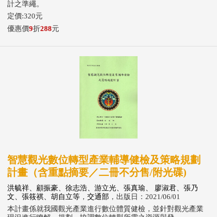
計之準繩。
定價:320元
優惠價
9
折
288
元
智慧觀光數位轉型產業輔導健檢及策略規劃
計畫（含重點摘要／二冊不分售/附光碟)
洪毓祥、顧振豪、徐志浩、游立光、張真瑜、 廖淑君、張乃
文、張筱祺、胡自立等
，
交通部
，出版日：2021/06/01
本計畫係就我國觀光產業進行數位體質健檢，並針對觀光產業