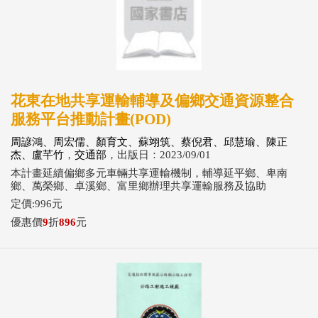
花東在地共享運輸輔導及偏鄉交通資源整合
服務平台推動計畫(POD)
周諺鴻、周宏儒、顏育文、蘇翊筑、蔡倪君、邱慧瑜、陳正
杰、盧芊竹
，
交通部
，出版日：2023/09/01
本計畫延續偏鄉多元車輛共享運輸機制，輔導延平鄉、卑南
鄉、萬榮鄉、卓溪鄉、富里鄉辦理共享運輸服務及協助
定價:996元
優惠價
9
折
896
元