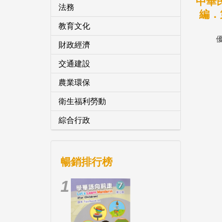
中華
法務
編．
冊)
教育文化
財政經濟
交通建設
農業環保
衛生福利勞動
綜合行政
暢銷排行榜
1