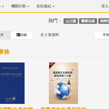
類
機關分類
友站連結
登入
熱門：
山之議
醫療在線
南岬
共
2
筆資料
圖片
詳細
不
事務