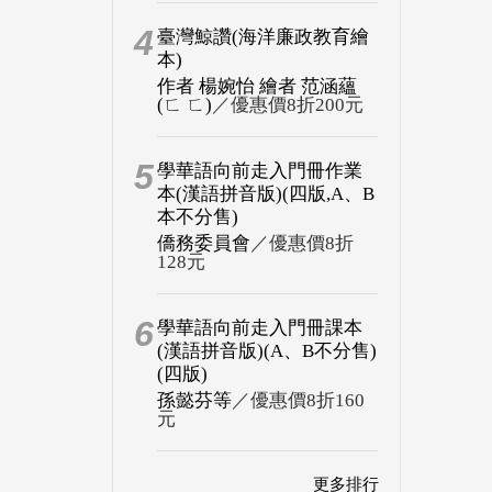
4
臺灣鯨讚(海洋廉政教育繪
本)
作者 楊婉怡 繪者 范涵蘊
(ㄈ ㄈ)
／優惠價8折200元
5
學華語向前走入門冊作業
本(漢語拼音版)(四版,A、B
本不分售)
僑務委員會
／優惠價8折
128元
6
學華語向前走入門冊課本
(漢語拼音版)(A、B不分售)
(四版)
孫懿芬等
／優惠價8折160
元
更多排行