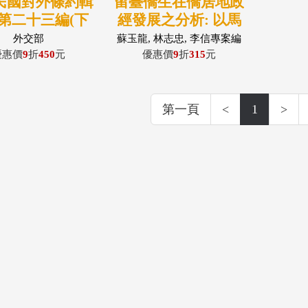
民國對外條約輯
留臺僑生在僑居地政
第二十三編(下
經發展之分析: 以馬
(精裝)(附光碟)
來西亞及印尼為例
外交部
蘇玉龍, 林志忠, 李信專案編
著
優惠價
9
折
450
元
優惠價
9
折
315
元
第一頁
<
1
>