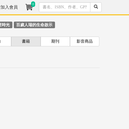
0
/加入會員
逆時光
百歲人瑞的生命啟示
拘
書籍
期刊
影音商品