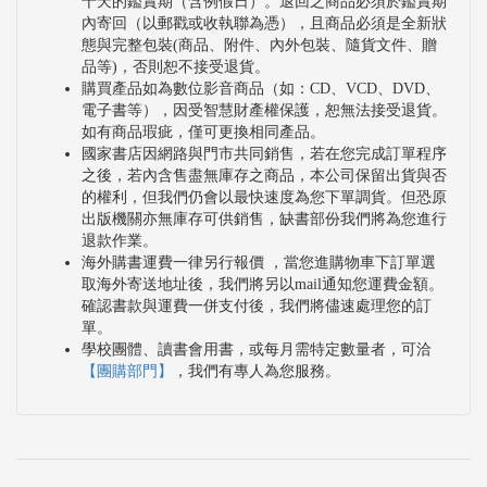
十天的鑑賞期（含例假日）。退回之商品必須於鑑賞期
內寄回（以郵戳或收執聯為憑），且商品必須是全新狀
態與完整包裝(商品、附件、內外包裝、隨貨文件、贈
品等)，否則恕不接受退貨。
購買產品如為數位影音商品（如：CD、VCD、DVD、
電子書等），因受智慧財產權保護，恕無法接受退貨。
如有商品瑕疵，僅可更換相同產品。
國家書店因網路與門市共同銷售，若在您完成訂單程序
之後，若內含售盡無庫存之商品，本公司保留出貨與否
的權利，但我們仍會以最快速度為您下單調貨。但恐原
出版機關亦無庫存可供銷售，缺書部份我們將為您進行
退款作業。
海外購書運費一律另行報價 ，當您進購物車下訂單選
取海外寄送地址後，我們將另以mail通知您運費金額。
確認書款與運費一併支付後，我們將儘速處理您的訂
單。
學校團體、讀書會用書，或每月需特定數量者，可洽
【團購部門】
，我們有專人為您服務。