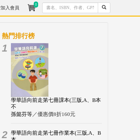
0
/加入會員
熱門排行榜
1
學華語向前走第七冊課本(三版,A、B本
不
孫懿芬等
／優惠價8折160元
2
學華語向前走第七冊作業本(三版,A、B
本