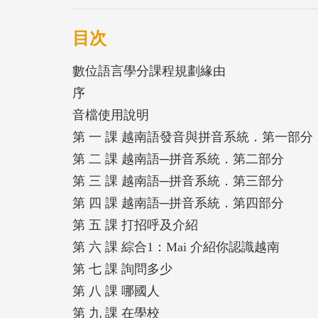
輕鬆鬆達到學習越南語的目標。
目次
本書由國立政治大學外國語文學院教授群策
數位語言學分課程規劃緣由
程」之課外練習教材。
序
音檔使用說明
本書內容保有政大外語學院實體課程一貫之
第 一 課 越南語發音與拼音系統．第一部分
深，解釋詳實易懂。不但提供豐富的練習題
第 二 課 越南語─拼音系統．第二部分
聽，實為學習外國語文之最佳入門書。
第 三 課 越南語─拼音系統．第三部分
第 四 課 越南語─拼音系統．第四部分
本基礎外語系列共有五語種，除套書外，也
第 五 課 打招呼及介紹
「數位語言學分課程」，當更能加學習效率
第 六 課 綜合1：Mai 介紹你認識越南
第 七 課 詢問多少
第 八 課 哪國人
第 九 課 在學校