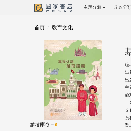
主題分類
施政分
首頁
教育文化
編
出
出版
主
施
ＩＳ
ＧＰ
頁數
參考庫存 =
0
裝