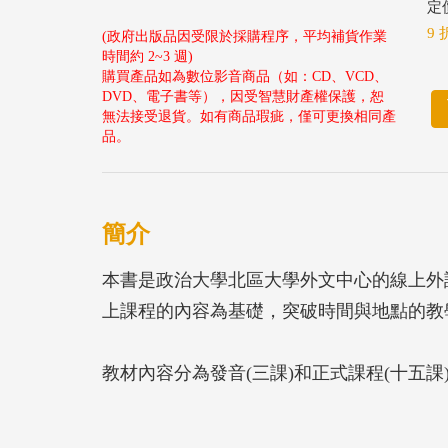
定價
9 
(政府出版品因受限於採購程序，平均補貨作業
時間約 2~3 週)
購買產品如為數位影音商品（如：CD、VCD、
DVD、電子書等），因受智慧財產權保護，恕
無法接受退貨。如有商品瑕疵，僅可更換相同產
品。
簡介
本書是政治大學北區大學外文中心的線上外
上課程的內容為基礎，突破時間與地點的教
教材內容分為發音(三課)和正式課程(十五
拼音系統、聲調；正式課程則以日常生活中
練習。除了有輔助線上課程的功能，也可單