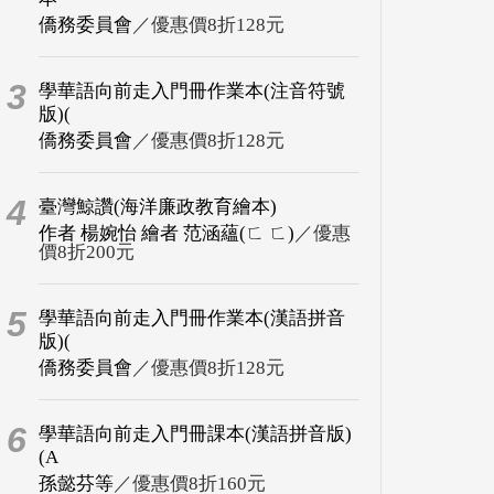
僑務委員會
／優惠價8折128元
3
學華語向前走入門冊作業本(注音符號
版)(
僑務委員會
／優惠價8折128元
4
臺灣鯨讚(海洋廉政教育繪本)
作者 楊婉怡 繪者 范涵蘊(ㄈ ㄈ)
／優惠
價8折200元
5
學華語向前走入門冊作業本(漢語拼音
版)(
僑務委員會
／優惠價8折128元
6
學華語向前走入門冊課本(漢語拼音版)
(A
孫懿芬等
／優惠價8折160元