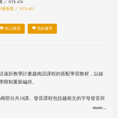
 ／ NT$ 450
折優惠價 ／ NT$ 405
加入購買
我的書單
語遠距教學計畫越南語課程的搭配學習教材，以線
學限制重新編排。
課)兩部分共18課。發音課程包括越南文的字母發音與
待人接物相關主題導入課文，並有詳細語法介紹和
more...
獨使用；一樣是一本獨立且完整的教科書，都能輕