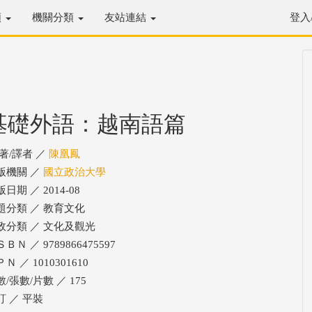
類
機關分類
友站連結
登入
基礎外語：越南語篇
/著/譯者 ／
陳凰鳳
版機關 ／
國立政治大學
日期 ／ 2014-08
題分類 ／ 教育文化
政分類 ／ 文化及觀光
ＢＮ ／ 9789866475597
Ｎ ／ 1010301610
/張數/片數 ／ 175
訂 ／ 平裝