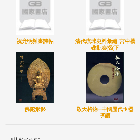
的箱匣等，無一不是設計巧妙、工藝精緻。
珍玩類的材質常作複合性的組合，以金銀、寶石、竹
木牙角、硯墨等為主，也包含銅、瓷、玉材巧作，多
祝允明雜書詩帖
清代琉球史料彙編-宮中檔
種材質兼容並用，且搭配多種工藝技術於一，呈現工
硃批奏摺(下
藝極致之美。至於其裝飾題材，不時地穿插歷史典
故、民俗傳說、吉祥圖案，深刻浸潤於中國文化底蘊
間，營造生活中的端莊、文雅與趣味。
佛陀形影
敬天格物─中國歷代玉器
導讀