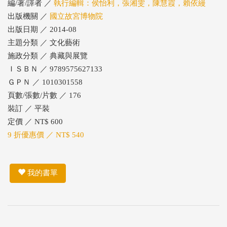
編/著/譯者 ／
執行編輯：侯怡利，張湘雯，陳慧霞，賴依縵
出版機關 ／
國立故宮博物院
出版日期 ／ 2014-08
主題分類 ／ 文化藝術
施政分類 ／ 典藏與展覽
ＩＳＢＮ ／ 9789575627133
ＧＰＮ ／ 1010301558
頁數/張數/片數 ／ 176
裝訂 ／ 平裝
定價 ／ NT$ 600
9 折優惠價 ／ NT$ 540
我的書單