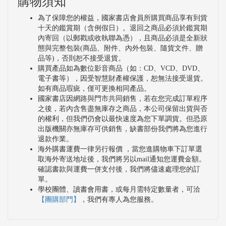
購物須知
為了保障您的權益，國家書店會員所購買商品享有到貨
十天的鑑賞期（含例假日）。退回之商品必須於鑑賞期
內寄回（以郵戳或收執聯為憑），且商品必須是全新狀
態與完整包裝(商品、附件、內外包裝、隨貨文件、贈
品等)，否則恕不接受退貨。
購買產品如為數位影音商品（如：CD、VCD、DVD、
電子書等），因受智慧財產權保護，恕無法接受退貨。
如有商品瑕疵，僅可更換相同產品。
國家書店因網路與門市共同銷售，若在您完成訂單程序
之後，若內含售盡無庫存之商品，本公司保留出貨與否
的權利，但我們仍會以最快速度為您下單調貨。但恐原
出版機關亦無庫存可供銷售，缺書部份我們將為您進行
退款作業。
海外購書運費一律另行報價 ，當您進購物車下訂單選
取海外寄送地址後，我們將另以mail通知您運費金額。
確認書款與運費一併支付後，我們將儘速處理您的訂
單。
學校團體、讀書會用書，或每月需特定數量者，可洽
【團購部門】
，我們有專人為您服務。