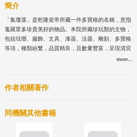
簡介
「集瓊藻」是乾隆皇帝所藏一件多寶格的名稱，意指
蒐羅眾多珍貴美好的物品。本院所藏珍玩類的文物，
包括琺瑯、服飾、文具、漆器、法器、雕刻、多寶格
等項，種類紛繁，品質精良，且數量豐富，呈現清宮
典藏的重要面向。本展覽以「珍」與「玩」為展覽主
more...
軸，「珍」是指材質珍貴稀有、工藝技法高超罕見；
「玩」則指造形構思巧妙、製作精到古雅，令賞玩者
愛不釋手。
作者相關著作
本院珍玩類藏品，多數源自宮廷生活用器。有的用於
同機關其他書籍
祭祀儀式，有的作外交餽贈用；有典禮中佩帶的裝身
器，也有閨閣內堂梳妝品；有的是廳堂上的陳設或文
房几案的用具、休閒把賞的巧玩，還有收納多寶玩器