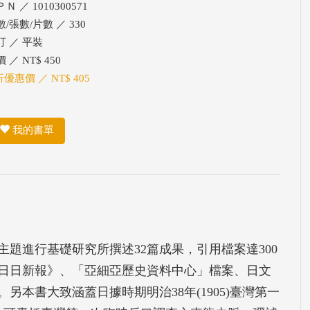
Ｎ ／ 1010300571
/張數/片數 ／ 330
訂 ／ 平裝
 ／ NT$ 450
折優惠價 ／ NT$ 405
我的書單
題進行基礎研究所撰述32篇成果，引用檔案達300
日日新報》、「亞細亞歷史資料中心」檔案、日文
本書大致涵蓋日據時期明治38年(1905)臺灣第一