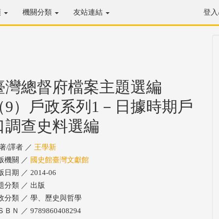
類
機關分類
友站連結
登入
臺灣總督府檔案主題選編
（9）戶政系列1－日據時期戶
口調查史料選編
/著/譯者 ／
王學新
版機關 ／
國史館臺灣文獻館
日期 ／ 2014-06
題分類 ／ 出版
政分類 ／ 學、歷史與哲學
ＢＮ ／ 9789860408294