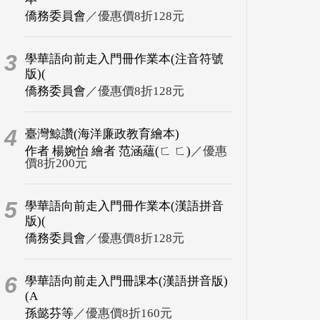
僑務委員會
／優惠價8折128元
3
學華語向前走入門冊作業本(注音符號
版)(
僑務委員會
／優惠價8折128元
4
臺灣鯨讚(海洋廉政教育繪本)
作者 楊婉怡 繪者 范涵蘊(ㄈ ㄈ)
／優惠
價8折200元
5
學華語向前走入門冊作業本(漢語拼音
版)(
僑務委員會
／優惠價8折128元
6
學華語向前走入門冊課本(漢語拼音版)
(A
孫懿芬等
／優惠價8折160元