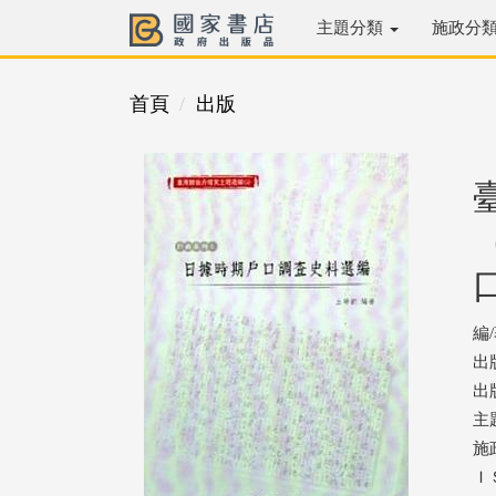
主題分類
施政分
首頁
出版
編
出
出版
主
施
ＩＳ