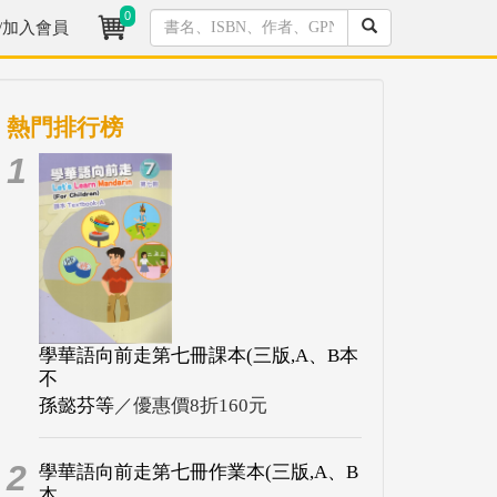
0
/加入會員
熱門排行榜
1
學華語向前走第七冊課本(三版,A、B本
不
孫懿芬等
／優惠價8折160元
2
學華語向前走第七冊作業本(三版,A、B
本