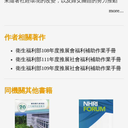
來隨著社經環境的改變，以及婦女團體的努力推動
下，亦逐漸開始重視性騷擾防治法制的建構，陸續制
more...
定「性別工作平等法」、「性別平等教育法」及「性
騷擾防治法」，此即為性騷擾防治三法。
性別工作平等法與性別平等教育法皆是以性別平等之
作者相關著作
觀點為出發點，將發生在這類場域內之性騷擾事件視
衛生福利部108年度推展會福利補助作業手冊
為是性別歧視的一種類型，並課予雇主或學校一定義
衛生福利部111年度推展社會福利補助作業手冊
務做性騷擾事件之事前預防或事後處理。但因其適用
衛生福利部109年度推展社會福利補助作業手冊
範圍有限，尤其是公共場合之性騷擾，更涉及到大眾
人身安全問題，因不涉及工作權或受教權保障之問
題，並無法加以規範，顯有規範不足之處3。其後透
同機關其他書籍
過婦女團體努力推動，於2005年2月5日公布「性騷擾
防治法」，並於公布後1年施行。依據性騷擾防治法
第1條第1項規定：「為防治性騷擾及保護被害人之權
益，特制定本法」，自法條闡釋之立法目的可知，性