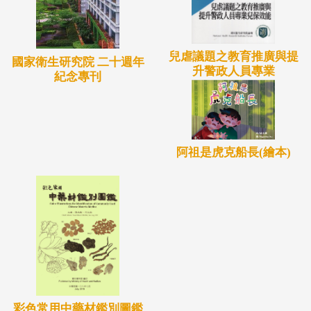
騷擾防治法旨在擴大保護被害人權益之範圍。性騷擾
防治法除了將保護的範圍擴張適用性別工作平等法及
性別平等教育法以外的各場所被害人外，並強制機構
兒虐議題之教育推廣與提
國家衛生研究院 二十週年
升警政人員專業
紀念專刊
負起性騷擾防治責任，以及建立調解制度以避免訟
累。除此之外，為了防堵有心人士利用刑法強制猥褻
罪之限制，而於性騷擾防治法第25條增訂了乘人不備
觸摸罪，以期規範完備。又依性騷擾防治法規定，復
阿祖是虎克船長(繪本)
通過施行「性騷擾防治施行細則」、「性騷擾防治準
則」及「性騷擾事件調解辦法」，以資因應。
彩色常用中藥材鑑別圖鑑