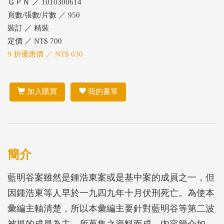
ＧＰＮ ／ 1010300614
頁數/張數/片數 ／ 950
裝訂 ／ 精裝
定價 ／ NT$ 700
9 折優惠價 ／ NT$ 630
加入購買
我的書單
簡介
藍明谷案雖然是鍾浩東案或是基中案的成員之一，但
因鍾浩東等人早於一九四九年十月伏刑死亡。為使本
彙編主軸清楚，所以本彙編主要針對藍明谷等第二波
被抓的成員為主，所蒐集之資料而成。內容簡介如