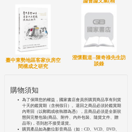
論會論文集(精
共黨思想、吸收成員；就在這種「參加組織」、「知
匪不報」、「窩藏匪諜」等羅織罪名下，我們看到很
多人只是和藍明谷、鍾國輝等人是基中的同事、逮捕
前說過話或是接觸過的人，就被政府軍警情治人員認
為有參加叛亂組織或外圍組織，所以都以參加叛亂組
織來治罪。
澄懷觀道--陳奇祿先生訪
臺中東勢地區客家伙房空
談錄
間構成之研究
購物須知
為了保障您的權益，國家書店會員所購買商品享有到貨
十天的鑑賞期（含例假日）。退回之商品必須於鑑賞期
內寄回（以郵戳或收執聯為憑），且商品必須是全新狀
態與完整包裝(商品、附件、內外包裝、隨貨文件、贈
品等)，否則恕不接受退貨。
購買產品如為數位影音商品（如：CD、VCD、DVD、