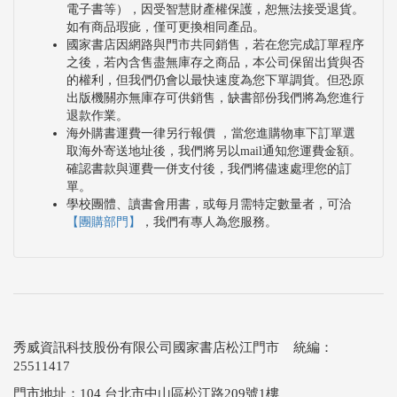
電子書等），因受智慧財產權保護，恕無法接受退貨。
如有商品瑕疵，僅可更換相同產品。
國家書店因網路與門市共同銷售，若在您完成訂單程序
之後，若內含售盡無庫存之商品，本公司保留出貨與否
的權利，但我們仍會以最快速度為您下單調貨。但恐原
出版機關亦無庫存可供銷售，缺書部份我們將為您進行
退款作業。
海外購書運費一律另行報價 ，當您進購物車下訂單選
取海外寄送地址後，我們將另以mail通知您運費金額。
確認書款與運費一併支付後，我們將儘速處理您的訂
單。
學校團體、讀書會用書，或每月需特定數量者，可洽
【團購部門】
，我們有專人為您服務。
秀威資訊科技股份有限公司國家書店松江門市 統編：
25511417
門市地址：104 台北市中山區松江路209號1樓