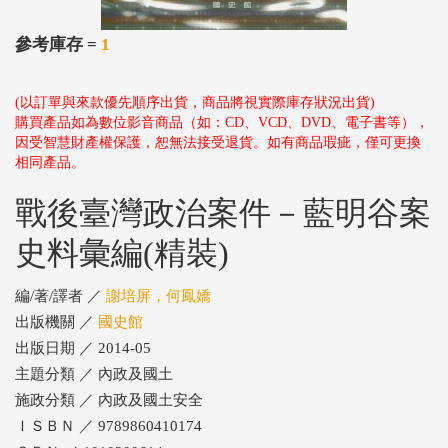
參考庫存 =
1
(以訂單與來款優先順序出貨，商品將視實際庫存狀況出貨)
購買產品如為數位影音商品（如：CD、VCD、DVD、電子書等），
因受智慧財產權保護，恕無法接受退貨。如有商品瑕疵，僅可更換
相同產品。
戰後臺灣政治案件－藍明谷案
史料彙編(精裝)
編/著/譯者 ／
謝培屏，何鳳嬌
出版機關 ／
國史館
出版日期 ／ 2014-05
主題分類 ／ 內政及國土
施政分類 ／ 內政及國土安全
ＩＳＢＮ ／ 9789860410174