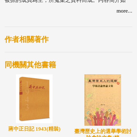
下。壹、佈線捉拿，敘述藍明谷、鍾國輝等人如何被
more...
抓之經過；貳、調查與偵訊，在被捕監禁期間，軍、
警、特人員對藍明谷等人進行數次的偵訊，也留下了
他們的訊問筆錄，這些都成為日後判罪的依據。從數
作者相關著作
量龐大的偵訊筆錄，我們可以發現藍明谷等人並不像
政府指控的，有何組織或是叛亂情形，更沒有參加叛
同機關其他書籍
亂組織的情事，在偵訊人員的誘導下，問及是否與匪
黨分子接觸，儘管被偵訊的涉案者說認識，是某某關
係，但並不知他的身分，未加入組織，也未接受其命
令從事組織宣傳活動，更與暴力沒有關係，根本扯不
上叛亂，但對統治者而言，與匪黨分子見面、接觸已
犯了不可饒恕的重罪，成為政府坐實指控的叛亂證
據，縱使只是隨意寫個自傳什麼的，就被軍警偵訊人
蔣中正日記 1943(精裝)
臺灣歷史上的選舉學術討
員認定是參加不法組織；與人碰面聊天，則是在宣傳