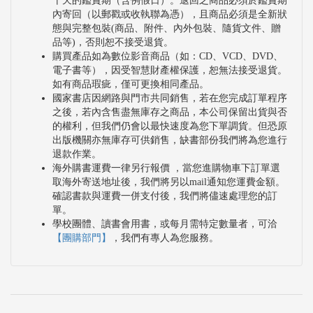
十天的鑑賞期（含例假日）。退回之商品必須於鑑賞期
內寄回（以郵戳或收執聯為憑），且商品必須是全新狀
態與完整包裝(商品、附件、內外包裝、隨貨文件、贈
品等)，否則恕不接受退貨。
購買產品如為數位影音商品（如：CD、VCD、DVD、
電子書等），因受智慧財產權保護，恕無法接受退貨。
如有商品瑕疵，僅可更換相同產品。
國家書店因網路與門市共同銷售，若在您完成訂單程序
之後，若內含售盡無庫存之商品，本公司保留出貨與否
的權利，但我們仍會以最快速度為您下單調貨。但恐原
出版機關亦無庫存可供銷售，缺書部份我們將為您進行
退款作業。
海外購書運費一律另行報價 ，當您進購物車下訂單選
取海外寄送地址後，我們將另以mail通知您運費金額。
確認書款與運費一併支付後，我們將儘速處理您的訂
單。
學校團體、讀書會用書，或每月需特定數量者，可洽
【團購部門】
，我們有專人為您服務。