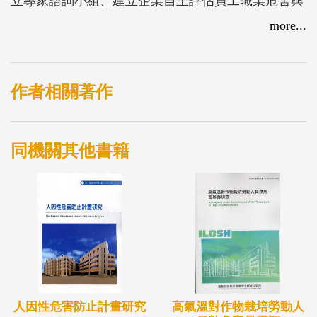
立專家諮詢小組、建立企業自主評估員工職業危害與
健康促進需求、營造職場友善健康措施與制度、及介
more...
入成效評估指標之評估工具；辦理種子人員培訓；與
企業主管訪談，提昇企業主管承諾改善友善健康職場
意願；進行職場友善健康促進介入活動與成效評估，
作者相關著作
提出具體建議。
同機關其他書籍
人因性危害防止計畫研究
高氣溫對作物栽培勞動人