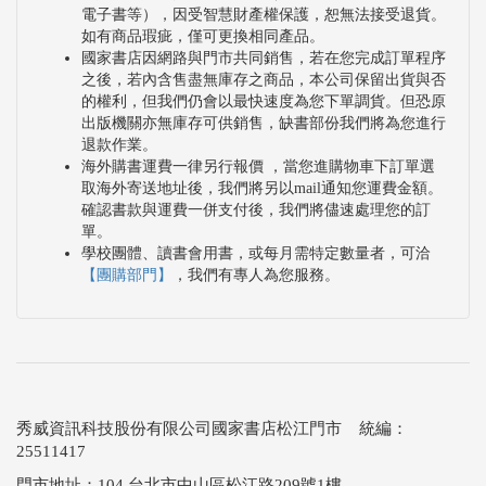
電子書等），因受智慧財產權保護，恕無法接受退貨。
如有商品瑕疵，僅可更換相同產品。
國家書店因網路與門市共同銷售，若在您完成訂單程序
之後，若內含售盡無庫存之商品，本公司保留出貨與否
的權利，但我們仍會以最快速度為您下單調貨。但恐原
出版機關亦無庫存可供銷售，缺書部份我們將為您進行
退款作業。
海外購書運費一律另行報價 ，當您進購物車下訂單選
取海外寄送地址後，我們將另以mail通知您運費金額。
確認書款與運費一併支付後，我們將儘速處理您的訂
單。
學校團體、讀書會用書，或每月需特定數量者，可洽
【團購部門】
，我們有專人為您服務。
秀威資訊科技股份有限公司國家書店松江門市 統編：
25511417
門市地址：104 台北市中山區松江路209號1樓