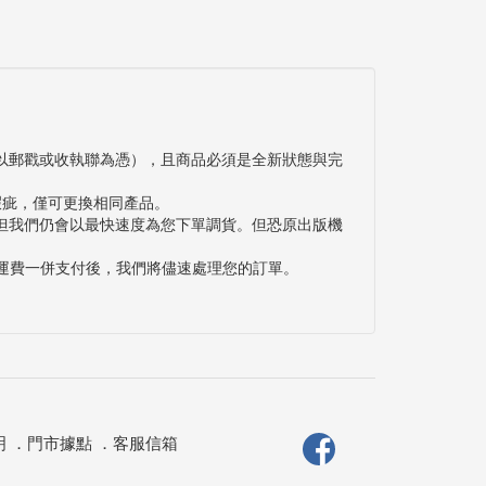
以郵戳或收執聯為憑），且商品必須是全新狀態與完
瑕疵，僅可更換相同產品。
但我們仍會以最快速度為您下單調貨。但恐原出版機
與運費一併支付後，我們將儘速處理您的訂單。
明
．
門市據點
．
客服信箱