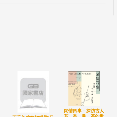
閑情四事－探訪古人
花、香、畫、茶的世