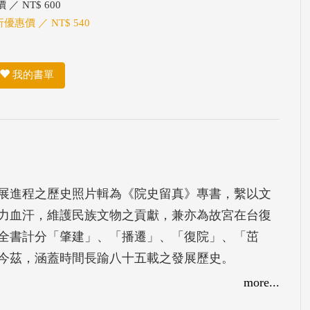
 ／ NT$ 600
折優惠價 ／ NT$ 540
我的書單
展進程之歷史照片輯為《院史留真》專書，繫以文
力血汗，維護民族文物之貢獻，兼亦為故宮在台復
全書計分「肇建」、「播遷」、「復院」、「茁
今茲，涵蓋時間長踰八十五載之發展歷史。
more...