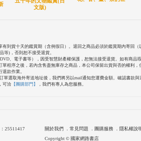
五千年的文物鑑賞(日
新
文版)
享有到貨十天的鑑賞期（含例假日）。退回之商品必須於鑑賞期內寄回（
品等)，否則恕不接受退貨。
、DVD、電子書等），因受智慧財產權保護，恕無法接受退貨。如有商品
訂單程序之後，若內含售盡無庫存之商品，本公司保留出貨與否的權利，
行退款作業。
訂單選取海外寄送地址後，我們將另以mail通知您運費金額。確認書款
，可洽
【團購部門】
，我們有專人為您服務。
511417
關於我們
．
常見問題
．
團購服務
．
隱私權說
Copyright © 國家網路書店