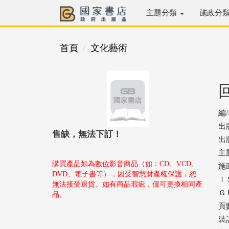
主題分類
施政分
首頁
文化藝術
編
出
售缺，無法下訂！
出版
主
購買產品如為數位影音商品（如：CD、VCD、
施
DVD、電子書等），因受智慧財產權保護，恕
ＩＳ
無法接受退貨。如有商品瑕疵，僅可更換相同產
ＧＰ
品。
頁數
裝