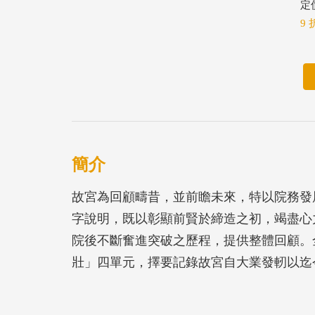
定價
9 
簡介
故宮為回顧疇昔，並前瞻未來，特以院務發
字說明，既以彰顯前賢於締造之初，竭盡心
院後不斷奮進突破之歷程，提供整體回顧。
壯」四單元，擇要記錄故宮自大業發軔以迄