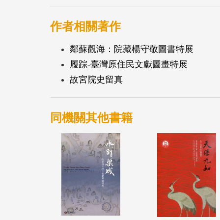
作者相關著作
鄰蘇觀海：院藏楊守敬圖書特展
履踪-臺灣原住民文獻圖畫特展
故宮院史留真
同機關其他書籍