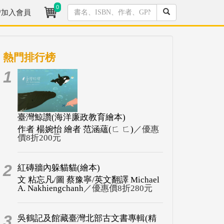
0
/加入會員
熱門排行榜
1
臺灣鯨讚(海洋廉政教育繪本)
作者 楊婉怡 繪者 范涵蘊(ㄈ ㄈ)
／優惠
價8折200元
2
紅磚牆內躲貓貓(繪本)
文 粘忘凡/圖 蔡豫寧/英文翻譯 Michael
A. Nakhiengchanh
／優惠價8折280元
3
吳鶴記及館藏臺灣北部古文書專輯(精