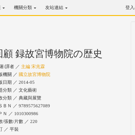
類
機關分類
友站連結
登入
回顧 録故宮博物院の歴史
/著/譯者 ／
主編 宋兆霖
版機關 ／
國立故宮博物院
日期 ／ 2014-05
題分類 ／ 文化藝術
政分類 ／ 典藏與展覽
ＢＮ ／ 9789575627089
Ｎ ／ 1010300986
/張數/片數 ／ 220
訂 ／ 平裝