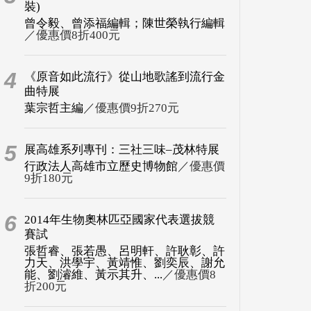
裝)
曾令毅、曾添福編輯；陳世榮執行編輯
／優惠價8折400元
4
《原音如此流行》從山地歌謠到流行金
曲特展
葉宗哲主編
／優惠價9折270元
5
展高雄系列專刊：三社三味–茂林特展
行政法人高雄市立歷史博物館
／優惠價
9折180元
6
2014年生物奧林匹亞國家代表選拔競
賽試
張哲睿、張若愚、呂明軒、許耿彰、許
力天、洪學宇、黃靖惟、劉奕辰、謝允
能、劉濬維、黃示其升、...
／優惠價8
折200元