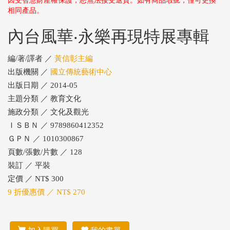
因受智慧財產權保護，恕無法接受退貨。如有商品瑕疵，僅可更換
相同產品。
內台風華‧永樂再現特展專輯
編/著/譯者 ／
黃信彰主編
出版機關 ／
國立傳統藝術中心
出版日期 ／ 2014-05
主題分類 ／ 教育文化
施政分類 ／ 文化及觀光
ＩＳＢＮ ／ 9789860412352
ＧＰＮ ／ 1010300867
頁數/張數/片數 ／ 128
裝訂 ／ 平裝
定價 ／ NT$ 300
9 折優惠價 ／ NT$ 270