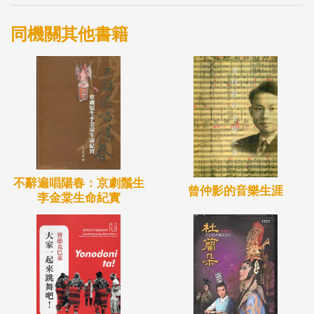
同機關其他書籍
不辭遍唱陽春：京劇鬚生
曾仲影的音樂生涯
李金棠生命紀實