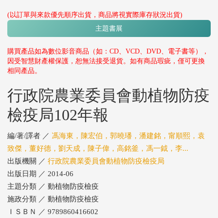
(以訂單與來款優先順序出貨，商品將視實際庫存狀況出貨)
主題書展
購買產品如為數位影音商品（如：CD、VCD、DVD、電子書等），
因受智慧財產權保護，恕無法接受退貨。如有商品瑕疵，僅可更換
相同產品。
行政院農業委員會動植物防疫
檢疫局102年報
編/著/譯者 ／
馮海東，陳宏伯，郭曉璠，潘建銘，甯順熙，袁
致傑，董好德，劉天成，陳子偉，高銘釜，馮一鉞，李...
出版機關 ／
行政院農業委員會動植物防疫檢疫局
出版日期 ／ 2014-06
主題分類 ／ 動植物防疫檢疫
施政分類 ／ 動植物防疫檢疫
ＩＳＢＮ ／ 9789860416602