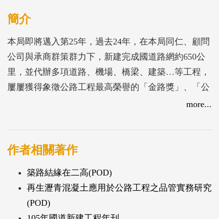
簡介
本局即將邁入第25年，過去24年，在本局同仁、顧問
公司與承商群策群力下，新建完成國道路網約650公
里，並代辦多項道路、機場、橋梁、建築…等工程，
屢屢獲得象徵公路工程最高榮譽的「金路獎」、「公
共工程金質獎」、「金安獎」…等，可謂成果豐碩。
more...
在國道新建過程中，以不斷創新的施工技術、新研發
的材料，使得工程品質獲得更大的進展，同時，所累
積的工程技術與實務經驗，大幅提昇國內營造工程技
作者相關著作
術，更為公路建設奠定了堅實的基礎。
築路結緣在二高(POD)
再生瀝青混凝土應用於公路工程之品管實務研究
(POD)
105年國道新建工程年刊