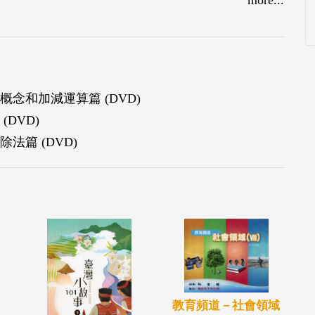
分數」的教學。分數除法教學分成「包含除問
等三部份。包含除問題則根據商的數字類型，分為
數、沒有餘數的問題。等分除問題在題目要求全部
。等分除問題的除數代表平分的份數，因此解題的
念和加減運算篇 (DVD)
分數，多數學童較能掌握除數是整數的問題，較無
DVD)
數除法算則就是所謂的「顛倒相乘」，指在計算分
篇 (DVD)
的方法算出答案，這種做法不會產生餘數，當學童
師就可以幫助他們利用「顛倒相乘」的分數除法算
的包含除及等分除問題」的答案。
教育頻道－社會領域