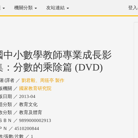
類
機關分類
友站連結
登入
國中小數學教師專業成長影
集：分數的乘除篇 (DVD)
/著/譯者 ／
劉君毅、周筱亭 製作
版機關 ／
國家教育研究院
日期 ／ 2013-04
題分類 ／ 教育文化
政分類 ／ 教育及體育
ＢＮ ／ 9899000002913
Ｎ ／ 4510200844
數/張數/片數 ／ 1