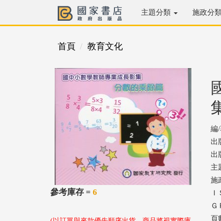
主題分類
施政分
首頁
教育文化
編
出
出版
主
施
參考庫存 =
6
ＩＳ
ＧＰ
頁
(以訂單與來款優先順序出貨，商品將視實際庫