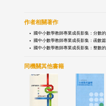
整數」、「整數乘以分數」以及「分數乘以
題」、「等分除問題」及「分數除法算則」
兩類：商是整數、有餘數的問題，及商是分
作者相關著作
分完時，商數大多是分數，而且都沒有餘數
國中小數學教師專業成長影集：分數的概
關鍵在於除數的類型，不論被除數是整數或
國中小數學教師專業成長影集：函數篇 (
法掌握除數不是整數的「相當於」問題。分
國中小數學教師專業成長影集：整數的除法
數除法問題時，可以用被除數乘上除數倒數
有了較多解決分數除法問題的經驗之後，教
則，更有效率算出「除數是分數、沒有餘數
同機關其他書籍