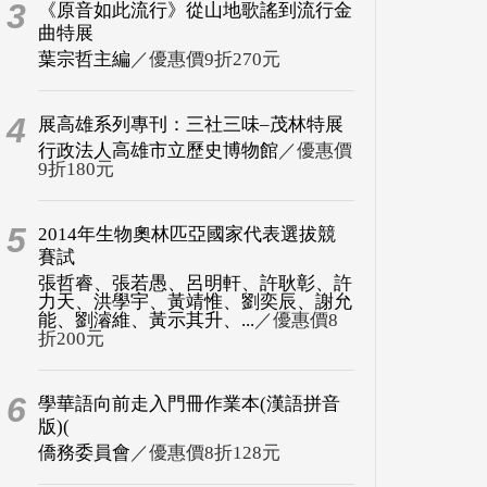
3
《原音如此流行》從山地歌謠到流行金
曲特展
葉宗哲主編
／優惠價9折270元
4
展高雄系列專刊：三社三味–茂林特展
行政法人高雄市立歷史博物館
／優惠價
9折180元
5
2014年生物奧林匹亞國家代表選拔競
賽試
張哲睿、張若愚、呂明軒、許耿彰、許
力天、洪學宇、黃靖惟、劉奕辰、謝允
能、劉濬維、黃示其升、...
／優惠價8
折200元
6
學華語向前走入門冊作業本(漢語拼音
版)(
僑務委員會
／優惠價8折128元