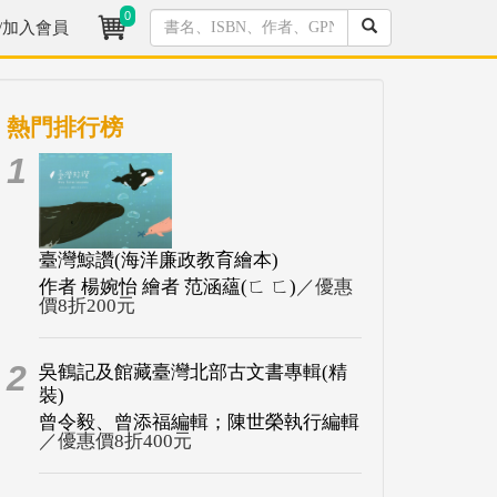
0
/加入會員
熱門排行榜
1
臺灣鯨讚(海洋廉政教育繪本)
作者 楊婉怡 繪者 范涵蘊(ㄈ ㄈ)
／優惠
價8折200元
2
吳鶴記及館藏臺灣北部古文書專輯(精
裝)
曾令毅、曾添福編輯；陳世榮執行編輯
／優惠價8折400元