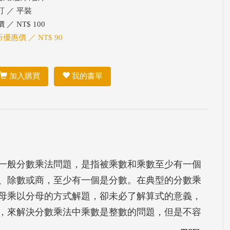
訂 ／ 平裝
 ／ NT$ 100
折優惠價 ／ NT$ 90
加入購買
我的書單
一般分數乘法問題，是指被乘數和乘數至少有一個
、除數或商，至少有一個是分數。在典型的分數乘
母乘以分母的方式解題，卻未必了解算式的意義，
，來解決分數乘法中乘數是整數的問題，但是不容
據學童認知發展的先後順序，依次介紹「分數乘以
more...