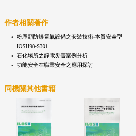
13463-8），及歐盟與美國有關防爆捲揚機或堆高機
等特定標準 (EN 1755、EN 14492-2、NFPA 505、UL
583、UL 558)。
作者相關著作
研究發現：（1）歐盟非電氣類防爆設備構造標準，
粉塵類防爆電氣設備之安裝技術-本質安全型
目前有限制流動外殼保護型、耐壓外殼保護型、構造
IOSH98-S301
安全保護型、控制點火源保護型及浸入液體保護型5
石化場所之靜電災害案例分析
種；（2）國際標準組織（ISO）與國際電工委員會
功能安全在職業安全之應用探討
（IEC）目前也已公告ISO/IEC 80079系列之非電氣類
防爆設備構造標準草案，包含與歐盟類似之構造安全
保護型、控制點火源保護型及浸入液體保護型等3
同機關其他書籍
項，另有耐壓外殼保護型、正壓外殼保護型與粉塵外
殼保護型之構造；（3）美國、日本未有類似歐盟之
非電氣類防爆設備構造標準，但大陸已有類似歐盟系
列標準；（4）歐盟EN 1755對防爆堆高機之構造標準
有詳細之規定，但EN 14992-2對捲揚機之防爆規定，