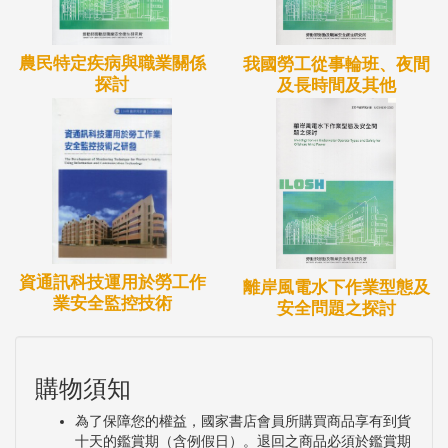
只說明爆炸危險場所危害源方面之原則性規定與相關
參考標準。
農民特定疾病與職業關係
我國勞工從事輪班、夜間
探討
及長時間及其他
另本計畫亦彙整歐盟非電氣類防爆設備及美國危險場
所堆高機之選用相關技術資料，並建立非電氣類防爆
設備之選用技術指引（基本上以歐盟EN規範為
主），以提供事業單位選用與勞動檢查單位檢查之參
採。
資通訊科技運用於勞工作
離岸風電水下作業型態及
業安全監控技術
安全問題之探討
購物須知
為了保障您的權益，國家書店會員所購買商品享有到貨
十天的鑑賞期（含例假日）。退回之商品必須於鑑賞期