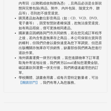
內寄回（以郵戳或收執聯為憑），且商品必須是全新狀
態與完整包裝(商品、附件、內外包裝、隨貨文件、贈
品等)，否則恕不接受退貨。
購買產品如為數位影音商品（如：CD、VCD、DVD、
電子書等），因受智慧財產權保護，恕無法接受退貨。
如有商品瑕疵，僅可更換相同產品。
國家書店因網路與門市共同銷售，若在您完成訂單程序
之後，若內含售盡無庫存之商品，本公司保留出貨與否
的權利，但我們仍會以最快速度為您下單調貨。但恐原
出版機關亦無庫存可供銷售，缺書部份我們將為您進行
退款作業。
海外購書運費一律另行報價 ，當您進購物車下訂單選
取海外寄送地址後，我們將另以mail通知您運費金額。
確認書款與運費一併支付後，我們將儘速處理您的訂
單。
學校團體、讀書會用書，或每月需特定數量者，可洽
【團購部門】
，我們有專人為您服務。