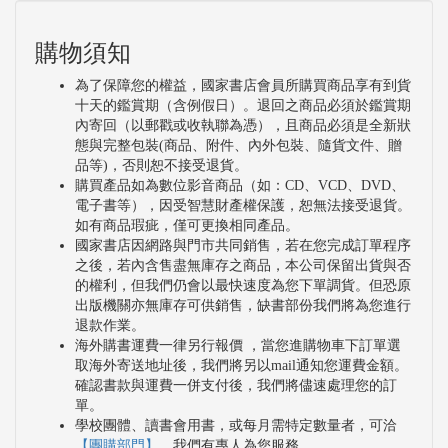
購物須知
為了保障您的權益，國家書店會員所購買商品享有到貨
十天的鑑賞期（含例假日）。退回之商品必須於鑑賞期
內寄回（以郵戳或收執聯為憑），且商品必須是全新狀
態與完整包裝(商品、附件、內外包裝、隨貨文件、贈
品等)，否則恕不接受退貨。
購買產品如為數位影音商品（如：CD、VCD、DVD、
電子書等），因受智慧財產權保護，恕無法接受退貨。
如有商品瑕疵，僅可更換相同產品。
國家書店因網路與門市共同銷售，若在您完成訂單程序
之後，若內含售盡無庫存之商品，本公司保留出貨與否
的權利，但我們仍會以最快速度為您下單調貨。但恐原
出版機關亦無庫存可供銷售，缺書部份我們將為您進行
退款作業。
海外購書運費一律另行報價 ，當您進購物車下訂單選
取海外寄送地址後，我們將另以mail通知您運費金額。
確認書款與運費一併支付後，我們將儘速處理您的訂
單。
學校團體、讀書會用書，或每月需特定數量者，可洽
【團購部門】
，我們有專人為您服務。