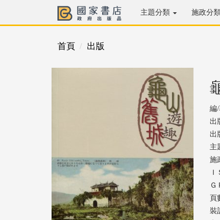
主題分類
施政分
首頁
出版
編
出
出版
主
施
ＩＳ
ＧＰ
頁
裝