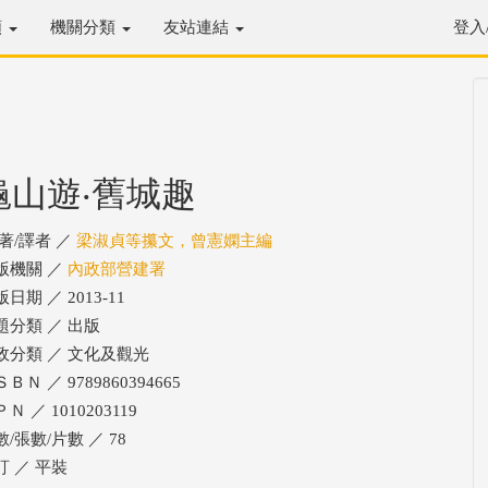
類
機關分類
友站連結
登入
龜山遊‧舊城趣
/著/譯者 ／
梁淑貞等攥文，曾憲嫻主編
版機關 ／
內政部營建署
日期 ／ 2013-11
題分類 ／ 出版
政分類 ／ 文化及觀光
ＢＮ ／ 9789860394665
Ｎ ／ 1010203119
數/張數/片數 ／ 78
訂 ／ 平裝