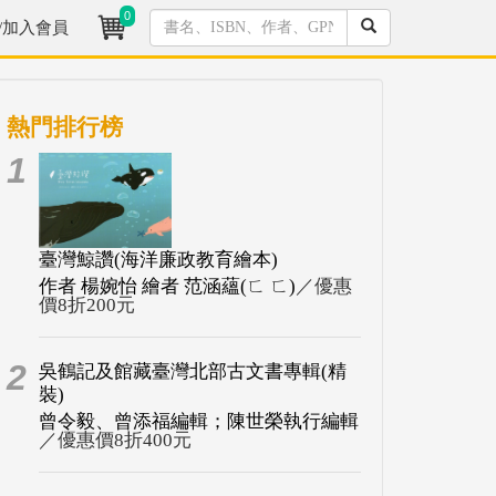
0
/加入會員
熱門排行榜
1
臺灣鯨讚(海洋廉政教育繪本)
作者 楊婉怡 繪者 范涵蘊(ㄈ ㄈ)
／優惠
價8折200元
2
吳鶴記及館藏臺灣北部古文書專輯(精
裝)
曾令毅、曾添福編輯；陳世榮執行編輯
／優惠價8折400元