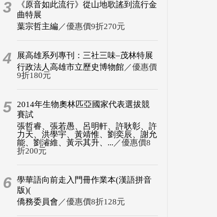
3
《原音如此流行》從山地歌謠到流行金
曲特展
葉宗哲主編
／優惠價9折270元
4
展高雄系列專刊：三社三味–茂林特展
行政法人高雄市立歷史博物館
／優惠價
9折180元
5
2014年生物奧林匹亞國家代表選拔競
賽試
張哲睿、張若愚、呂明軒、許耿彰、許
力天、洪學宇、黃靖惟、劉奕辰、謝允
能、劉濬維、黃示其升、...
／優惠價8
折200元
6
學華語向前走入門冊作業本(漢語拼音
版)(
僑務委員會
／優惠價8折128元