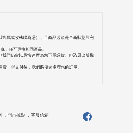
以郵戳或收執聯為憑），且商品必須是全新狀態與完
瑕疵，僅可更換相同產品。
但我們仍會以最快速度為您下單調貨。但恐原出版機
與運費一併支付後，我們將儘速處理您的訂單。
明
．
門市據點
．
客服信箱