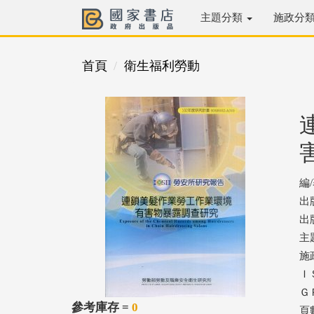
主題分類
施政分
首頁
衛生福利勞動
編
出
出版
主
施
ＩＳ
ＧＰ
參考庫存 =
0
頁