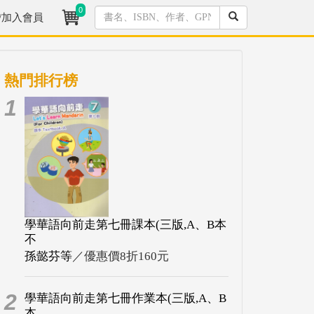
0
/加入會員
熱門排行榜
1
學華語向前走第七冊課本(三版,A、B本
不
孫懿芬等
／優惠價8折160元
2
學華語向前走第七冊作業本(三版,A、B
本