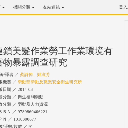
類
機關分類
友站連結
登入
連鎖美髮作業勞工作業環境有
害物暴露調查研究
/著/譯者 ／
蔡詩偉、鄭淑芳
版機關 ／
勞動部勞動及職業安全衛生研究所
日期 ／ 2014-03
題分類 ／ 衛生福利勞動
政分類 ／ 勞動及人力資源
ＢＮ ／ 9789860406221
Ｎ ／ 1010300677
數/張數/片數 ／ 91