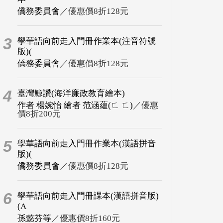
僑務委員會
／優惠價8折128元
3
學華語向前走入門冊作業本(注音符號
版)(
僑務委員會
／優惠價8折128元
4
臺灣鯨讚(海洋廉政教育繪本)
作者 楊婉怡 繪者 范涵蘊(ㄈ ㄈ)
／優惠
價8折200元
5
學華語向前走入門冊作業本(漢語拼音
版)(
僑務委員會
／優惠價8折128元
6
學華語向前走入門冊課本(漢語拼音版)
(A
孫懿芬等
／優惠價8折160元