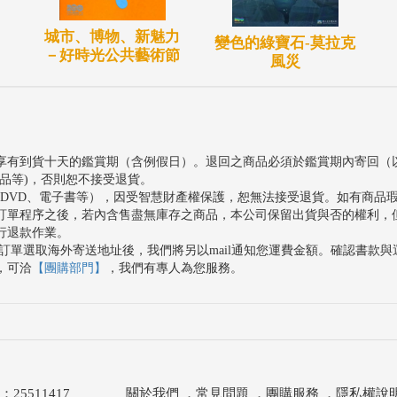
城市、博物、新魅力
變色的綠寶石-莫拉克
－好時光公共藝術節
風災
享有到貨十天的鑑賞期（含例假日）。退回之商品必須於鑑賞期內寄回（
品等)，否則恕不接受退貨。
、DVD、電子書等），因受智慧財產權保護，恕無法接受退貨。如有商品
訂單程序之後，若內含售盡無庫存之商品，本公司保留出貨與否的權利，
行退款作業。
訂單選取海外寄送地址後，我們將另以mail通知您運費金額。確認書款
，可洽
【團購部門】
，我們有專人為您服務。
511417
關於我們
．
常見問題
．
團購服務
．
隱私權說