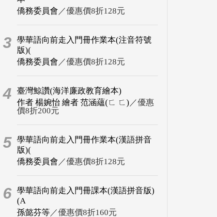
僑務委員會
／優惠價8折128元
3
學華語向前走入門冊作業本(注音符號
版)(
僑務委員會
／優惠價8折128元
4
臺灣鯨讚(海洋廉政教育繪本)
作者 楊婉怡 繪者 范涵蘊(ㄈ ㄈ)
／優惠
價8折200元
5
學華語向前走入門冊作業本(漢語拼音
版)(
僑務委員會
／優惠價8折128元
6
學華語向前走入門冊課本(漢語拼音版)
(A
孫懿芬等
／優惠價8折160元