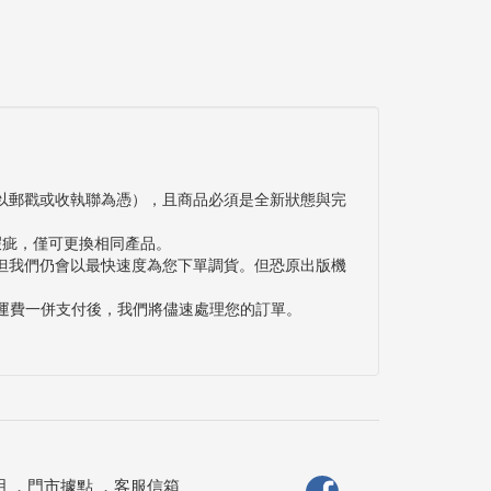
以郵戳或收執聯為憑），且商品必須是全新狀態與完
瑕疵，僅可更換相同產品。
但我們仍會以最快速度為您下單調貨。但恐原出版機
與運費一併支付後，我們將儘速處理您的訂單。
明
．
門市據點
．
客服信箱