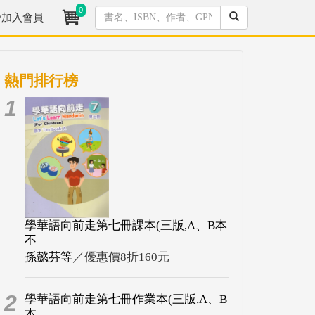
0
/加入會員
熱門排行榜
1
學華語向前走第七冊課本(三版,A、B本
不
孫懿芬等
／優惠價8折160元
2
學華語向前走第七冊作業本(三版,A、B
本