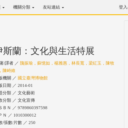
類
機關分類
友站連結
登入
伊斯蘭：文化與生活特展
/著/譯者 ／
隗振瑜，蘇憶如，楊雅惠，林長寬，梁紅玉，陳牧
，陳峙維
版機關 ／
國立臺灣博物館
日期 ／ 2014-01
題分類 ／ 文化藝術
政分類 ／ 文化宣傳
ＢＮ ／ 9789860397598
Ｎ ／ 1010300012
/張數/片數 ／ 250