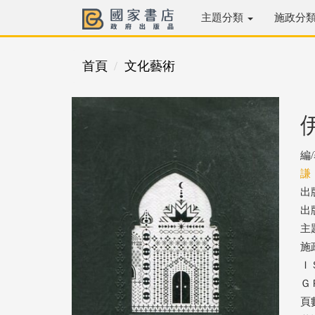
主題分類
施政分
首頁
文化藝術
編
謙
出
出版
主
施
ＩＳ
ＧＰ
頁數