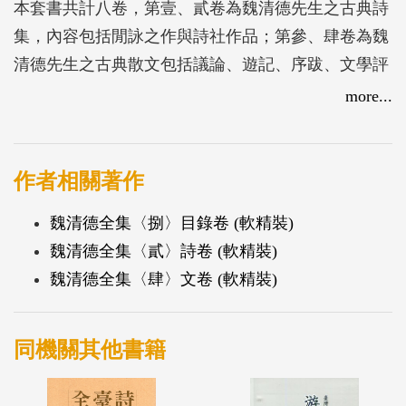
本套書共計八卷，第壹、貳卷為魏清德先生之古典詩
集，內容包括閒詠之作與詩社作品；第參、肆卷為魏
清德先生之古典散文包括議論、遊記、序跋、文學評
論、書畫評論、弔誄詞；第伍、陸卷為魏清德先生所
more...
作之古典小說；第柒卷為文獻卷，內容包括魏氏家族
史料、個人履歷史料、書信、族譜、照片、年表等；
第捌卷為目錄卷，內容有魏清德作品目錄表、相關研
作者相關著作
究論著目錄、導論等。
魏清德全集〈捌〉目錄卷 (軟精裝)
魏清德全集〈貳〉詩卷 (軟精裝)
魏清德全集〈肆〉文卷 (軟精裝)
同機關其他書籍