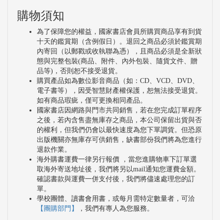
購物須知
為了保障您的權益，國家書店會員所購買商品享有到貨
十天的鑑賞期（含例假日）。退回之商品必須於鑑賞期
內寄回（以郵戳或收執聯為憑），且商品必須是全新狀
態與完整包裝(商品、附件、內外包裝、隨貨文件、贈
品等)，否則恕不接受退貨。
購買產品如為數位影音商品（如：CD、VCD、DVD、
電子書等），因受智慧財產權保護，恕無法接受退貨。
如有商品瑕疵，僅可更換相同產品。
國家書店因網路與門市共同銷售，若在您完成訂單程序
之後，若內含售盡無庫存之商品，本公司保留出貨與否
的權利，但我們仍會以最快速度為您下單調貨。但恐原
出版機關亦無庫存可供銷售，缺書部份我們將為您進行
退款作業。
海外購書運費一律另行報價 ，當您進購物車下訂單選
取海外寄送地址後，我們將另以mail通知您運費金額。
確認書款與運費一併支付後，我們將儘速處理您的訂
單。
學校團體、讀書會用書，或每月需特定數量者，可洽
【團購部門】
，我們有專人為您服務。