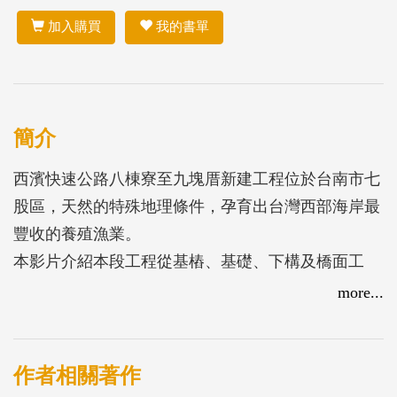
加入購買
我的書單
簡介
西濱快速公路八棟寮至九塊厝新建工程位於台南市七
股區，天然的特殊地理條件，孕育出台灣西部海岸最
豐收的養殖漁業。
本影片介紹本段工程從基樁、基礎、下構及橋面工
程，皆採高標準的品管與友善環境工法，保護環境與
more...
產業為施工最優先。打造出未來可提供產業運輸便捷
的交通、串聯觀光景點、更使大台南交通路網完整的
這條漁野之路。
作者相關著作