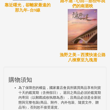
路不迴 ‧ 心回—那些年我
靠近曙光，卻離家最遠的
們的南迴映
那九年–台9線
漁野之美－西濱快速公路
八棟寮至九塊厝
購物須知
為了保障您的權益，國家書店會員所購買商品享有到貨
十天的鑑賞期（含例假日）。退回之商品必須於鑑賞期
內寄回（以郵戳或收執聯為憑），且商品必須是全新狀
態與完整包裝(商品、附件、內外包裝、隨貨文件、贈
品等)，否則恕不接受退貨。