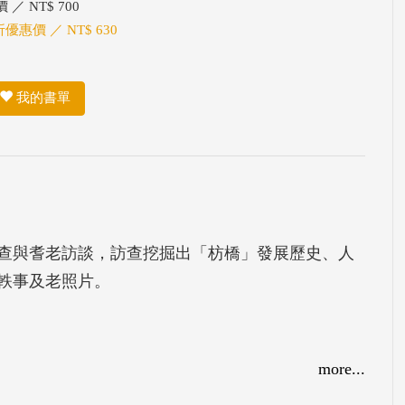
 ／ NT$ 700
折優惠價 ／ NT$ 630
我的書單
查與耆老訪談，訪查挖掘出「枋橋」發展歷史、人
軼事及老照片。
more...