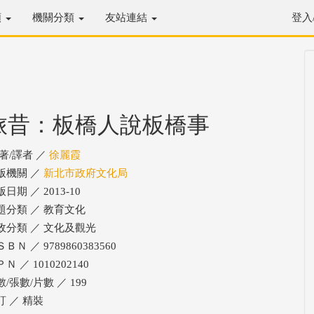
類
機關分類
友站連結
登入
旅昔：板橋人說板橋事
/著/譯者 ／
徐麗霞
版機關 ／
新北市政府文化局
日期 ／ 2013-10
題分類 ／ 教育文化
政分類 ／ 文化及觀光
ＢＮ ／ 9789860383560
Ｎ ／ 1010202140
/張數/片數 ／ 199
訂 ／ 精裝