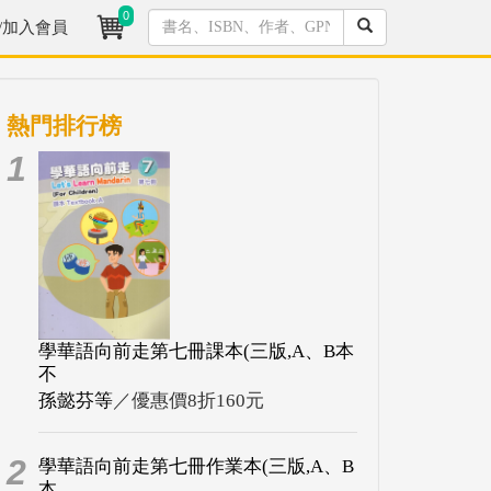
0
/加入會員
熱門排行榜
1
學華語向前走第七冊課本(三版,A、B本
不
孫懿芬等
／優惠價8折160元
2
學華語向前走第七冊作業本(三版,A、B
本