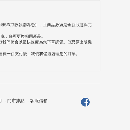
以郵戳或收執聯為憑），且商品必須是全新狀態與完
瑕疵，僅可更換相同產品。
但我們仍會以最快速度為您下單調貨。但恐原出版機
與運費一併支付後，我們將儘速處理您的訂單。
明
．
門市據點
．
客服信箱