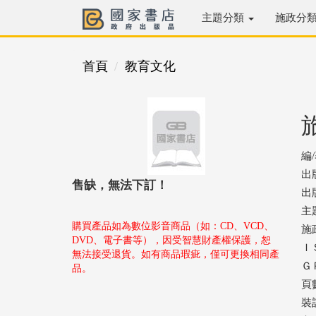
主題分類
施政分
首頁
教育文化
編
出
售缺，無法下訂！
出版
主
購買產品如為數位影音商品（如：CD、VCD、
施
DVD、電子書等），因受智慧財產權保護，恕
ＩＳ
無法接受退貨。如有商品瑕疵，僅可更換相同產
ＧＰ
品。
頁數
裝