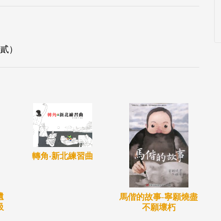
貳）
轉角‧新北練習曲
遺
馬偕的故事-寧願燒盡
級
不願壞朽