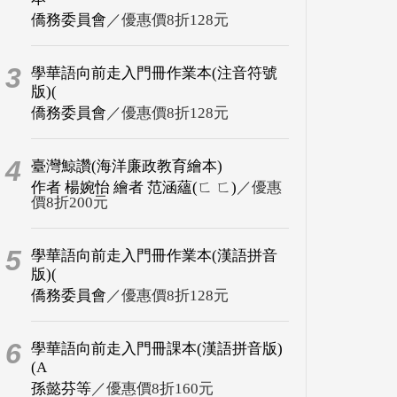
僑務委員會
／優惠價8折128元
3
學華語向前走入門冊作業本(注音符號
版)(
僑務委員會
／優惠價8折128元
4
臺灣鯨讚(海洋廉政教育繪本)
作者 楊婉怡 繪者 范涵蘊(ㄈ ㄈ)
／優惠
價8折200元
5
學華語向前走入門冊作業本(漢語拼音
版)(
僑務委員會
／優惠價8折128元
6
學華語向前走入門冊課本(漢語拼音版)
(A
孫懿芬等
／優惠價8折160元