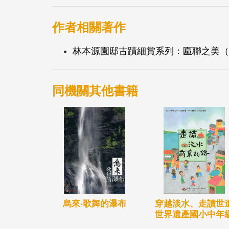
作者相關著作
林本源園邸古蹟細賞系列：匾聯之美（
同機關其他書籍
穿越淡水、走讀世
烏來‧歌舞的瀑布
世界遺產國小中年