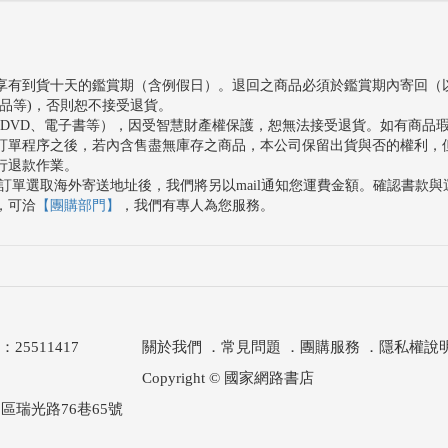
享有到貨十天的鑑賞期（含例假日）。退回之商品必須於鑑賞期內寄回（
品等)，否則恕不接受退貨。
、DVD、電子書等），因受智慧財產權保護，恕無法接受退貨。如有商品
訂單程序之後，若內含售盡無庫存之商品，本公司保留出貨與否的權利，
行退款作業。
訂單選取海外寄送地址後，我們將另以mail通知您運費金額。確認書款
，可洽
【團購部門】
，我們有專人為您服務。
511417
關於我們
．
常見問題
．
團購服務
．
隱私權說
Copyright © 國家網路書店
區瑞光路76巷65號