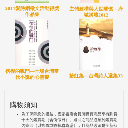
2011愛詩網徵文活動得獎
主體建構與人世關懷－府
作品集
城講壇2012
徬徨的戰鬥—十場台灣當
拾虹集—台灣詩人選集33
代小說的心靈饗
購物須知
為了保障您的權益，國家書店會員所購買商品享有到貨
十天的鑑賞期（含例假日）。退回之商品必須於鑑賞期
內寄回（以郵戳或收執聯為憑），且商品必須是全新狀