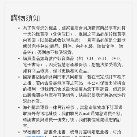
購物須知
為了保障您的權益，國家書店會員所購買商品享有到貨
十天的鑑賞期（含例假日）。退回之商品必須於鑑賞期
內寄回（以郵戳或收執聯為憑），且商品必須是全新狀
態與完整包裝(商品、附件、內外包裝、隨貨文件、贈
品等)，否則恕不接受退貨。
購買產品如為數位影音商品（如：CD、VCD、DVD、
電子書等），因受智慧財產權保護，恕無法接受退貨。
如有商品瑕疵，僅可更換相同產品。
國家書店因網路與門市共同銷售，若在您完成訂單程序
之後，若內含售盡無庫存之商品，本公司保留出貨與否
的權利，但我們仍會以最快速度為您下單調貨。但恐原
出版機關亦無庫存可供銷售，缺書部份我們將為您進行
退款作業。
海外購書運費一律另行報價 ，當您進購物車下訂單選
取海外寄送地址後，我們將另以mail通知您運費金額。
確認書款與運費一併支付後，我們將儘速處理您的訂
單。
學校團體、讀書會用書，或每月需特定數量者，可洽