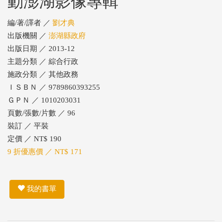
動澎湖影像專輯
編/著/譯者 ／
劉才典
出版機關 ／
澎湖縣政府
出版日期 ／ 2013-12
主題分類 ／ 綜合行政
施政分類 ／ 其他政務
ＩＳＢＮ ／ 9789860393255
ＧＰＮ ／ 1010203031
頁數/張數/片數 ／ 96
裝訂 ／ 平裝
定價 ／ NT$ 190
9 折優惠價 ／ NT$ 171
我的書單