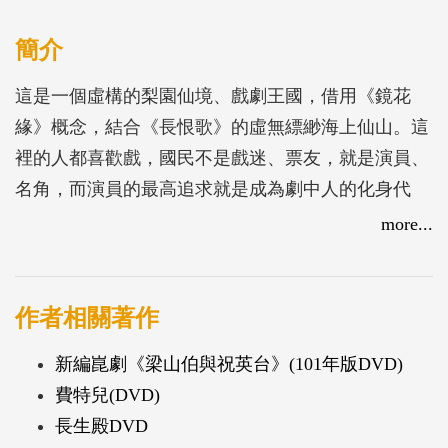
簡介
這是一個虛構的梨園仙境、戲劇王國，借用《鏡花
緣》概念，結合《長恨歌》的虛無縹緲海上仙山。這
裡的人都喜歡戲，國民不是戲迷、票友，就是演員、
名角，而演員的最高追求就是成為劇中人的化身代
言，一旦擁有代表作被尊為「活某某 (例如活張飛，
more...
活紅娘)」，演員和劇中人的舞台形象甚或歷史形象
都可合為一。因此，梨園仙山裡行走的不是西施、梅
妃，就是趙氏孤兒，每個角色都希望自己被演得更生
作者相關著作
動。《水袖與胭脂》是個揣想角色心事的戲。
新編崑劇《梁山伯與祝英台》(101年版DVD)
費特兒(DVD)
楊妃因擁有霓裳羽衣曲而成為仙境女王，但她始終在
長生殿DVD
尋找屬於自己的一齣戲。唐明皇帶著他的戲班伶人