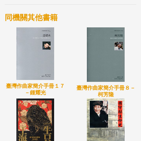
們，上窮碧落下黃泉地來尋楊妃，當家主角無名公子
唱一曲七夕乞巧，卻引起女王不悅，斥為謊言。戲班
同機關其他書籍
橫遭解散，班主只得懷揣喜神，另投他班…….
本劇以綺麗色調、異想時空、奇幻筆法，探究創作的
本質，撫摩文學的心靈。戲神之所以成為戲神，不僅
是表演功法的精緻展現，更是勇於面對自我，藉由創
作療癒內心的創傷。
臺灣作曲家簡介手冊１７
臺灣作曲家簡介手冊８－
－鍾耀光
柯芳隆