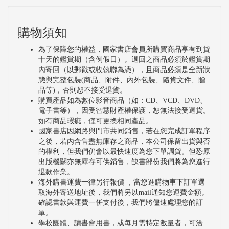
購物須知
為了保障您的權益，國家書店會員所購買商品享有到貨
十天的鑑賞期（含例假日）。退回之商品必須於鑑賞期
內寄回（以郵戳或收執聯為憑），且商品必須是全新狀
態與完整包裝(商品、附件、內外包裝、隨貨文件、贈
品等)，否則恕不接受退貨。
購買產品如為數位影音商品（如：CD、VCD、DVD、
電子書等），因受智慧財產權保護，恕無法接受退貨。
如有商品瑕疵，僅可更換相同產品。
國家書店因網路與門市共同銷售，若在您完成訂單程序
之後，若內含售盡無庫存之商品，本公司保留出貨與否
的權利，但我們仍會以最快速度為您下單調貨。但恐原
出版機關亦無庫存可供銷售，缺書部份我們將為您進行
退款作業。
海外購書運費一律另行報價 ，當您進購物車下訂單選
取海外寄送地址後，我們將另以mail通知您運費金額。
確認書款與運費一併支付後，我們將儘速處理您的訂
單。
學校團體、讀書會用書，或每月需特定數量者，可洽