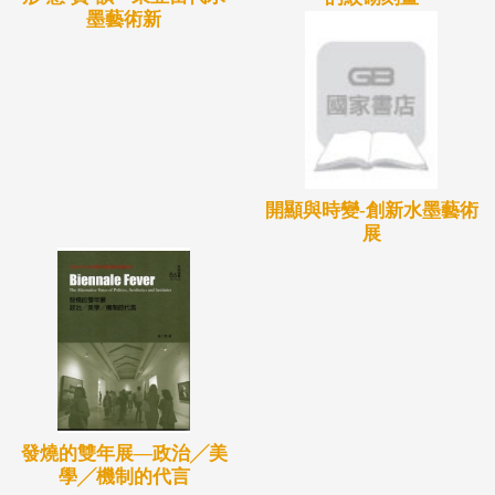
墨藝術新
開顯與時變-創新水墨藝術
展
發燒的雙年展—政治╱美
學╱機制的代言