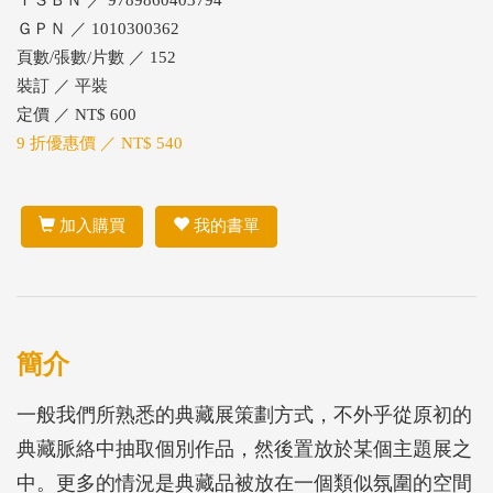
ＩＳＢＮ ／ 9789860403794
ＧＰＮ ／ 1010300362
頁數/張數/片數 ／ 152
裝訂 ／ 平裝
定價 ／ NT$ 600
9 折優惠價 ／ NT$ 540
加入購買
我的書單
簡介
一般我們所熟悉的典藏展策劃方式，不外乎從原初的
典藏脈絡中抽取個別作品，然後置放於某個主題展之
中。更多的情況是典藏品被放在一個類似氛圍的空間