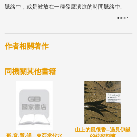
脈絡中，或是被放在一種發展演進的時間脈絡中。
「斜面連結」跳脫上述單依時間或空間爬梳脈絡的策
more...
展模式，企圖斜向連結並置不同時代且跨領域及歷史
脈絡的典藏品，以構成引人反思與奇想的條件。本館
首次提出此一實驗典藏展計畫，希冀藉由館外策展人
作者相關著作
之不同策展觀點，賦予本館典藏品嶄新的策展角度與
呈現方式，策劃出具開放性與實驗性的典藏展。本次
同機關其他書籍
邀請秦雅君、王?琳、蔡明君三位年輕策展人，分別
就個人關注重點提出對本館典藏品的重新詮釋與對展
場的奇趣想像。
山上的風很香--遇見伊誕
形‧意‧質‧韻─ 東亞當代水
的紋砌刻畫