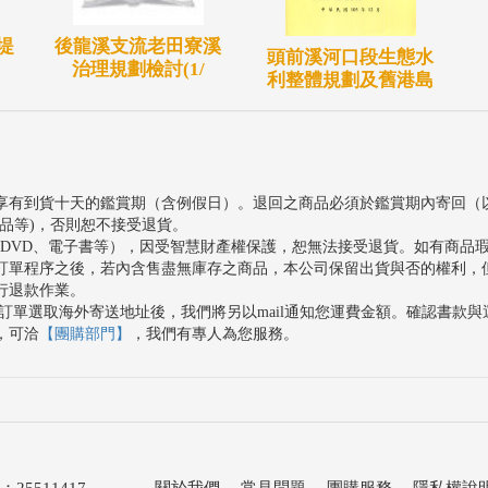
堤
後龍溪支流老田寮溪
頭前溪河口段生態水
治理規劃檢討(1/
利整體規劃及舊港島
享有到貨十天的鑑賞期（含例假日）。退回之商品必須於鑑賞期內寄回（
品等)，否則恕不接受退貨。
、DVD、電子書等），因受智慧財產權保護，恕無法接受退貨。如有商品
訂單程序之後，若內含售盡無庫存之商品，本公司保留出貨與否的權利，
行退款作業。
訂單選取海外寄送地址後，我們將另以mail通知您運費金額。確認書款
，可洽
【團購部門】
，我們有專人為您服務。
511417
關於我們
．
常見問題
．
團購服務
．
隱私權說