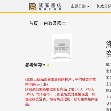
主題分類
施政分
首頁
內政及國土
參考庫存 =
0
編
出
出版
(政府出版品因受限於採購程序，平均補貨作業
主
時間約 2~3 週)
購買產品如為數位影音商品（如：CD、VCD、
施
DVD、電子書等），因受智慧財產權保護，恕
ＩＳ
無法接受退貨。如有商品瑕疵，僅可更換相同產
ＧＰ
品。
頁數