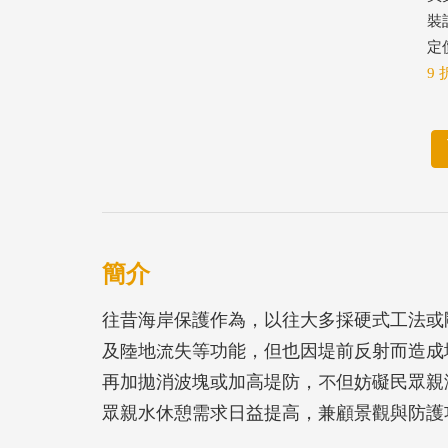
裝
定價
9 
簡介
往昔海岸保護作為，以往大多採硬式工法或
及陸地流失等功能，但也因堤前反射而造成
再加拋消波塊或加高堤防，不但妨礙民眾親
眾親水休憩需求日益提高，兼顧景觀與防護
適桃園海岸段之防護工法，本計畫依桃園縣