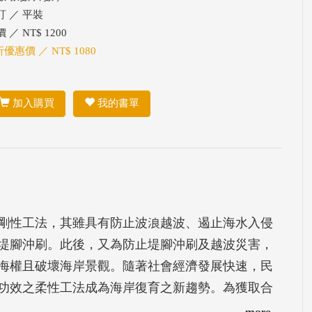
訂 ／ 平裝
 ／ NT$ 1200
折優惠價 ／ NT$ 1080
加入購買
我的書單
剛性工法，其雖具有防止波浪越波、遏止海水入侵
堤腳沖刷。此後，又為防止堤腳沖刷及越波災害，
海權且破壞海岸景觀。隨著社會經濟發展快速，民
功效之柔性工法成為海岸復育之新趨勢。為獲取合
歷年地形變化擇取海岸侵蝕較嚴重區域，進行創新
more...