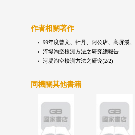
海岸保護工法現地試驗，藉由試驗地區地形
結構安全分析等作業，檢核其施作成效以及
由桃園海岸歷年水深地形侵淤分析結果顯示
作者相關著作
漁港海岸段，近岸多已發生海岸侵蝕，其中
99年度曾文、牡丹、阿公店、高屏溪
重，2009年7月至2012年9月期間海岸線
河堤淘空檢測方法之研究總報告
埋場海岸段，作為現地試驗工法之場址。現
河堤淘空檢測方法之研究(2/2)
灘促淤後，後側砂灘即生成)，避免對鄰近
參考現況海岸波流數值模擬結果、國外海岸
採現地試驗工法─離岸潛沒式突堤工法採以
同機關其他書籍
計畫業已於5月30日~6月6日期間完成施工
開。現地試驗工法於海岸防護與復育之成效
淤、灘線變化、土方變動趨勢，並藉由檢定
影響。