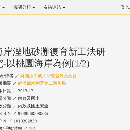
類
機關分類
友站連結
登入
海岸溼地砂灘復育新工法研
究-以桃園海岸為例(1/2)
/著/譯者 ／
財團法人成大研究發展基金會
版機關 ／
經濟部水利署第二河川局
日期 ／ 2013-12
題分類 ／ 內政及國土
政分類 ／ 內政及國土安全
ＢＮ ／ 9789860390285
Ｎ ／ 1010202839
/張數/片數 ／ 191