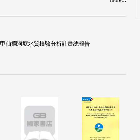
監測分析、波流場變化分析、水工動床模型試驗與
未來海岸防護與沙灘復育之應用參考。
，桃園縣海岸在北港海堤至樹林溪及新屋溪至永安
以北港海堤至垃圾掩埋場地區之海岸線侵退最為嚴
、甲仙攔河堰水質檢驗分析計畫總報告
之後退幅度高達54~67m。因此，擇於北港海堤至垃圾掩
地試驗工法選擇原則，乃以沿伸波浪消能緩衝區(淺
海岸造成侵蝕影響以及經濟性與景觀性為主要考量。
防護經驗及國內物料特性(盛產竹支)，現地試驗工法
竹樁進行佈設。
前第一次地形監測，第二次地形監測工作於10月9日展
，藉由試驗地區地形監測，分析觀測期間之平面侵
過之波流數值模式，分析海岸結構物對鄰近海岸之