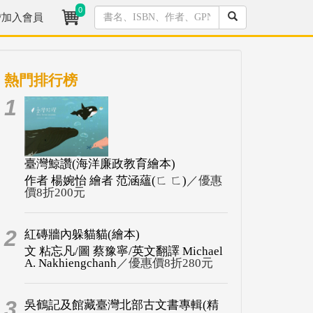
0
/加入會員
熱門排行榜
1
臺灣鯨讚(海洋廉政教育繪本)
作者 楊婉怡 繪者 范涵蘊(ㄈ ㄈ)
／優惠
價8折200元
2
紅磚牆內躲貓貓(繪本)
文 粘忘凡/圖 蔡豫寧/英文翻譯 Michael
A. Nakhiengchanh
／優惠價8折280元
3
吳鶴記及館藏臺灣北部古文書專輯(精