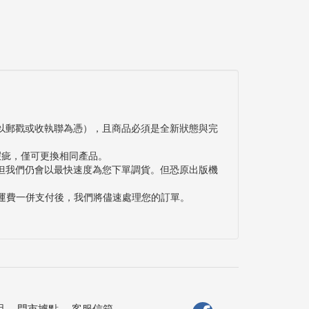
以郵戳或收執聯為憑），且商品必須是全新狀態與完
瑕疵，僅可更換相同產品。
但我們仍會以最快速度為您下單調貨。但恐原出版機
與運費一併支付後，我們將儘速處理您的訂單。
明
．
門市據點
．
客服信箱