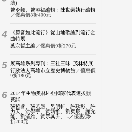
裝)
曾令毅、曾添福編輯；陳世榮執行編輯
／優惠價8折400元
4
《原音如此流行》從山地歌謠到流行金
曲特展
葉宗哲主編
／優惠價9折270元
5
展高雄系列專刊：三社三味–茂林特展
行政法人高雄市立歷史博物館
／優惠價
9折180元
6
2014年生物奧林匹亞國家代表選拔競
賽試
張哲睿、張若愚、呂明軒、許耿彰、許
力天、洪學宇、黃靖惟、劉奕辰、謝允
能、劉濬維、黃示其升、...
／優惠價8
折200元