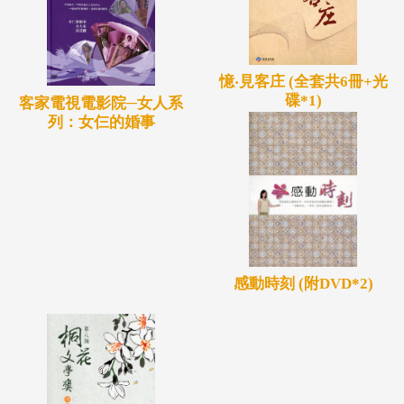
憶‧見客庄 (全套共6冊+光
碟*1)
客家電視電影院─女人系
列：女仨的婚事
感動時刻 (附DVD*2)