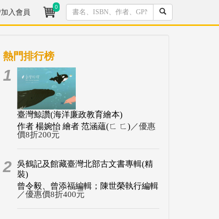
0
/加入會員
熱門排行榜
1
臺灣鯨讚(海洋廉政教育繪本)
作者 楊婉怡 繪者 范涵蘊(ㄈ ㄈ)
／優惠
價8折200元
2
吳鶴記及館藏臺灣北部古文書專輯(精
裝)
曾令毅、曾添福編輯；陳世榮執行編輯
／優惠價8折400元