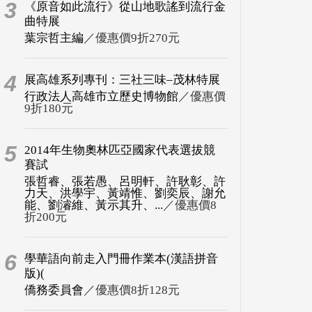
3
《原音如此流行》從山地歌謠到流行金
曲特展
葉宗哲主編
／優惠價9折270元
4
展高雄系列專刊：三社三味–茂林特展
行政法人高雄市立歷史博物館
／優惠價
9折180元
5
2014年生物奧林匹亞國家代表選拔競
賽試
張哲睿、張若愚、呂明軒、許耿彰、許
力天、洪學宇、黃靖惟、劉奕辰、謝允
能、劉濬維、黃示其升、...
／優惠價8
折200元
6
學華語向前走入門冊作業本(漢語拼音
版)(
僑務委員會
／優惠價8折128元