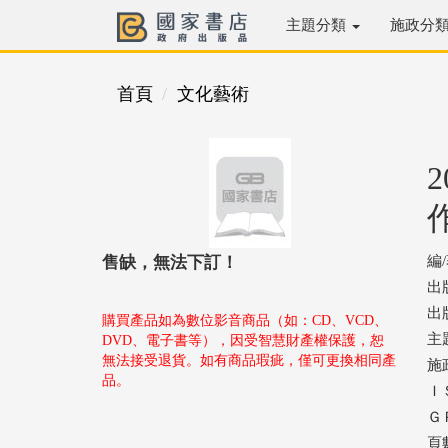
主題分類
施政分
首頁
文化藝術
售缺，無法下訂！
編
出
出版
購買產品如為數位影音商品（如：CD、VCD、
主
DVD、電子書等），因受智慧財產權保護，恕
無法接受退貨。如有商品瑕疵，僅可更換相同產
施
品。
ＩＳ
ＧＰ
頁