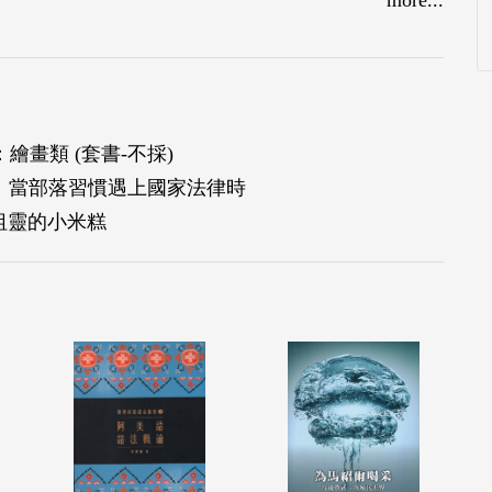
：繪畫類 (套書-不採)
117： 當部落習慣遇上國家法律時
： 祖靈的小米糕