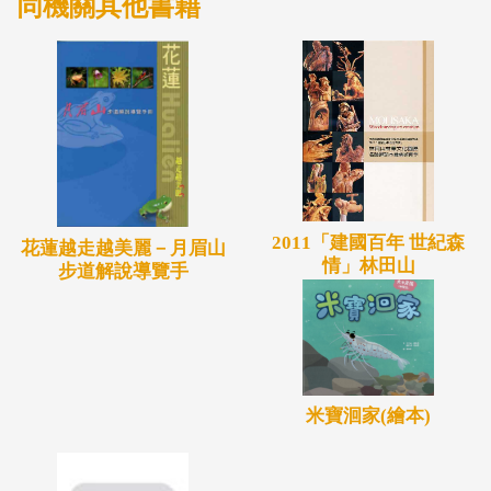
同機關其他書籍
2011「建國百年 世紀森
花蓮越走越美麗－月眉山
情」林田山
步道解說導覽手
米寶洄家(繪本)