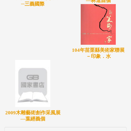
—林進昌個
─三義國際
104年苗栗縣美術家聯展
－印象．水
2009木雕藝術創作采風展
—葉經義個