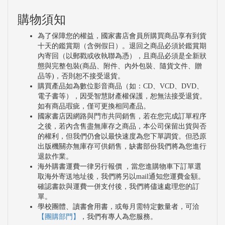
購物須知
為了保障您的權益，國家書店會員所購買商品享有到貨
十天的鑑賞期（含例假日）。退回之商品必須於鑑賞期
內寄回（以郵戳或收執聯為憑），且商品必須是全新狀
態與完整包裝(商品、附件、內外包裝、隨貨文件、贈
品等)，否則恕不接受退貨。
購買產品如為數位影音商品（如：CD、VCD、DVD、
電子書等），因受智慧財產權保護，恕無法接受退貨。
如有商品瑕疵，僅可更換相同產品。
國家書店因網路與門市共同銷售，若在您完成訂單程序
之後，若內含售盡無庫存之商品，本公司保留出貨與否
的權利，但我們仍會以最快速度為您下單調貨。但恐原
出版機關亦無庫存可供銷售，缺書部份我們將為您進行
退款作業。
海外購書運費一律另行報價 ，當您進購物車下訂單選
取海外寄送地址後，我們將另以mail通知您運費金額。
確認書款與運費一併支付後，我們將儘速處理您的訂
單。
學校團體、讀書會用書，或每月需特定數量者，可洽
【團購部門】
，我們有專人為您服務。