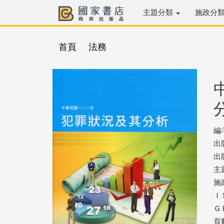
主題分類
施政分
首頁
法務
編
出
出版
主
施
ＩＳ
ＧＰ
頁數