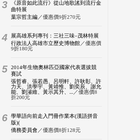
3
《原音如此流行》從山地歌謠到流行金
曲特展
葉宗哲主編
／優惠價9折270元
4
展高雄系列專刊：三社三味–茂林特展
行政法人高雄市立歷史博物館
／優惠價
9折180元
5
2014年生物奧林匹亞國家代表選拔競
賽試
張哲睿、張若愚、呂明軒、許耿彰、許
力天、洪學宇、黃靖惟、劉奕辰、謝允
能、劉濬維、黃示其升、...
／優惠價8
折200元
6
學華語向前走入門冊作業本(漢語拼音
版)(
僑務委員會
／優惠價8折128元