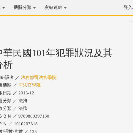
類
機關分類
友站連結
登入
中華民國101年犯罪狀況及其
分析
/著/譯者 ／
法務部司法官學院
版機關 ／
司法官學院
日期 ／ 2013-12
題分類 ／ 法務
政分類 ／ 法務
ＢＮ ／ 9789860397130
Ｎ ／ 1010203318
/張數/片數 ／ 135