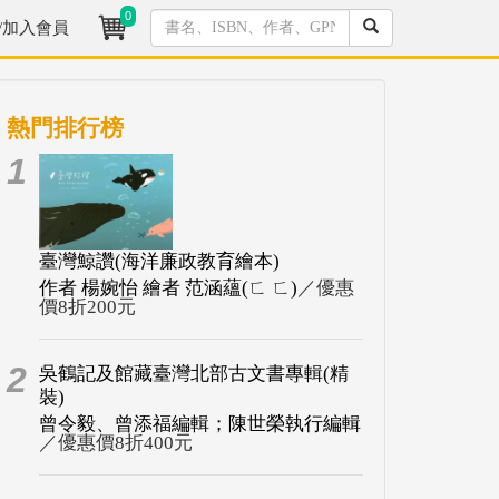
0
/加入會員
熱門排行榜
1
臺灣鯨讚(海洋廉政教育繪本)
作者 楊婉怡 繪者 范涵蘊(ㄈ ㄈ)
／優惠
價8折200元
2
吳鶴記及館藏臺灣北部古文書專輯(精
裝)
曾令毅、曾添福編輯；陳世榮執行編輯
／優惠價8折400元