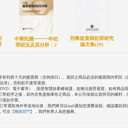
分
刑事政策與犯罪研究
中華民國一一一年犯
被
論文集(20)
罪狀況及其分析：2
享有到貨十天的鑑賞期（含例假日）。退回之商品必須於鑑賞期內寄回（
品等)，否則恕不接受退貨。
、DVD、電子書等），因受智慧財產權保護，恕無法接受退貨。如有商品
訂單程序之後，若內含售盡無庫存之商品，本公司保留出貨與否的權利，
行退款作業。
訂單選取海外寄送地址後，我們將另以mail通知您運費金額。確認書款
，可洽
【團購部門】
，我們有專人為您服務。