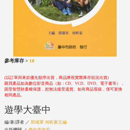
參考庫存 >
10
(以訂單與來款優先順序出貨，商品將視實際庫存狀況出貨)
購買產品如為數位影音商品（如：CD、VCD、DVD、電子書等），
因受智慧財產權保護，恕無法接受退貨。如有商品瑕疵，僅可更換
相同產品。
遊學大臺中
編/著/譯者 ／
郭雄軍 何昕家主編
出版機關 ／
臺中市政府