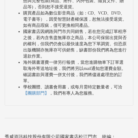
態與完整包裝(商品、附件、內外包裝、隨貨文件、贈
品等)，否則恕不接受退貨。
購買產品如為數位影音商品（如：CD、VCD、DVD、
電子書等），因受智慧財產權保護，恕無法接受退貨。
如有商品瑕疵，僅可更換相同產品。
國家書店因網路與門市共同銷售，若在您完成訂單程序
之後，若內含售盡無庫存之商品，本公司保留出貨與否
的權利，但我們仍會以最快速度為您下單調貨。但恐原
出版機關亦無庫存可供銷售，缺書部份我們將為您進行
退款作業。
海外購書運費一律另行報價 ，當您進購物車下訂單選
取海外寄送地址後，我們將另以mail通知您運費金額。
確認書款與運費一併支付後，我們將儘速處理您的訂
單。
學校團體、讀書會用書，或每月需特定數量者，可洽
【團購部門】
，我們有專人為您服務。
秀威資訊科技股份有限公司國家書店松江門市 統編：