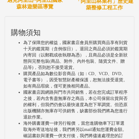
遇見阿里山~阿里山國家
「阿里山林業村」歷史建
森林遊樂區導覽
築整修工程工作
購物須知
為了保障您的權益，國家書店會員所購買商品享有到貨
十天的鑑賞期（含例假日）。退回之商品必須於鑑賞期
內寄回（以郵戳或收執聯為憑），且商品必須是全新狀
態與完整包裝(商品、附件、內外包裝、隨貨文件、贈
品等)，否則恕不接受退貨。
購買產品如為數位影音商品（如：CD、VCD、DVD、
電子書等），因受智慧財產權保護，恕無法接受退貨。
如有商品瑕疵，僅可更換相同產品。
國家書店因網路與門市共同銷售，若在您完成訂單程序
之後，若內含售盡無庫存之商品，本公司保留出貨與否
的權利，但我們仍會以最快速度為您下單調貨。但恐原
出版機關亦無庫存可供銷售，缺書部份我們將為您進行
退款作業。
海外購書運費一律另行報價 ，當您進購物車下訂單選
取海外寄送地址後，我們將另以mail通知您運費金額。
確認書款與運費一併支付後，我們將儘速處理您的訂