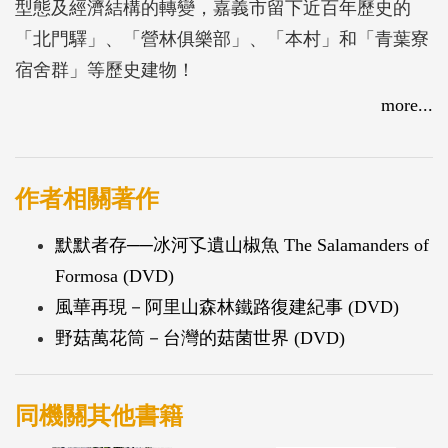
型態及經濟結構的轉變，嘉義市留下近百年歷史的
「北門驛」、「營林俱樂部」、「本村」和「青葉寮
宿舍群」等歷史建物！
舊稱「青葉寮」的農業精品區，早期作為林業同仁的
more...
宿舍。它不但見證了當年林業的黃金歲月，且完整保
留了嘉義林業文化及城鄉發展的歷史軌跡。
作者相關著作
默默者存──冰河孓遺山椒魚 The Salamanders of
Formosa (DVD)
風華再現－阿里山森林鐵路復建紀事 (DVD)
野菇萬花筒－台灣的菇菌世界 (DVD)
同機關其他書籍