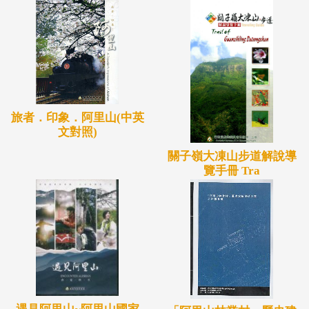
旅者．印象．阿里山(中英
文對照)
關子嶺大凍山步道解說導
覽手冊 Tra