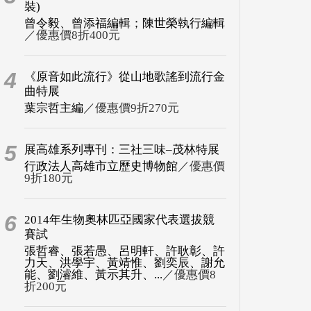
裝)
曾令毅、曾添福編輯；陳世榮執行編輯
／優惠價8折400元
4
《原音如此流行》從山地歌謠到流行金
曲特展
葉宗哲主編
／優惠價9折270元
5
展高雄系列專刊：三社三味–茂林特展
行政法人高雄市立歷史博物館
／優惠價
9折180元
6
2014年生物奧林匹亞國家代表選拔競
賽試
張哲睿、張若愚、呂明軒、許耿彰、許
力天、洪學宇、黃靖惟、劉奕辰、謝允
能、劉濬維、黃示其升、...
／優惠價8
折200元