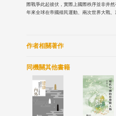
際戰爭此起彼伏，實際上國際秩序並非井然
年來全球在帝國殖民運動、兩次世界大戰、
回鑾始末、一戰中國對戰俘的處理、英國處
海關復員與折衝、琉僑在台政治活動考察、
的變動，與深層地探究中國外交的縱橫捭闔
作者相關著作
同機關其他書籍