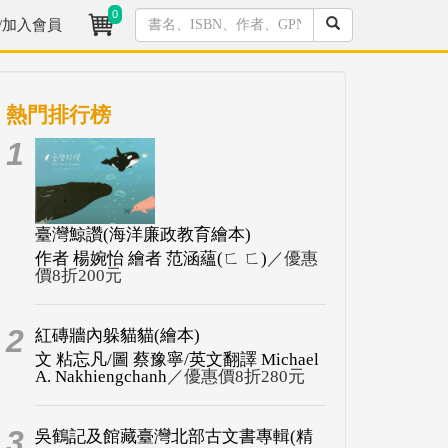
0
/加入會員
熱門排行榜
1
臺灣鯨讚(海洋廉政教育繪本)
作者 楊婉怡 繪者 范涵蘊(ㄈ ㄈ)
／優惠
價8折200元
2
紅磚牆內躲貓貓(繪本)
文 粘忘凡/圖 蔡豫寧/英文翻譯 Michael
A. Nakhiengchanh
／優惠價8折280元
3
吳鶴記及館藏臺灣北部古文書專輯(精