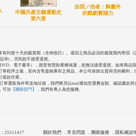
自我／他者：舞臺外
人
中國共產主義運動史
的戲劇實踐力
第六冊
享有到貨十天的鑑賞期（含例假日）。退回之商品必須於鑑賞期內寄回（
品等)，否則恕不接受退貨。
、DVD、電子書等），因受智慧財產權保護，恕無法接受退貨。如有商品
訂單程序之後，若內含售盡無庫存之商品，本公司保留出貨與否的權利，
行退款作業。
訂單選取海外寄送地址後，我們將另以mail通知您運費金額。確認書款
，可洽
【團購部門】
，我們有專人為您服務。
511417
關於我們
．
常見問題
．
團購服務
．
隱私權說