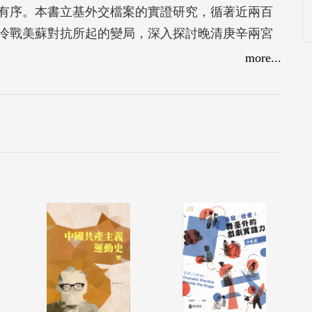
有序。本書立基外交檔案的實證研究，循著近兩百
冷戰美蘇對抗所起的變局，深入探討晚清庚辛兩宮
置廣東海盜對策、中東路事件與國際調解、二戰後
more...
世衛中國代表權的爭奪等面向，多元觀察國際秩序
。