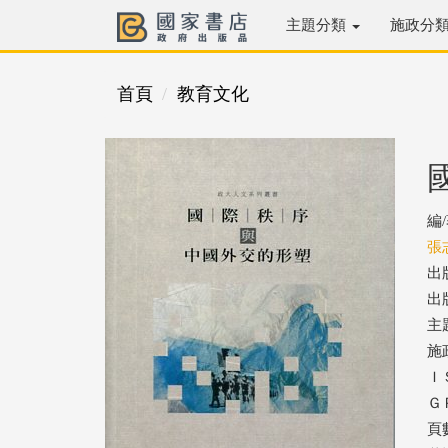
主題分類
施政分
首頁
教育文化
編
張
出
出版
主
施
ＩＳ
ＧＰ
頁數