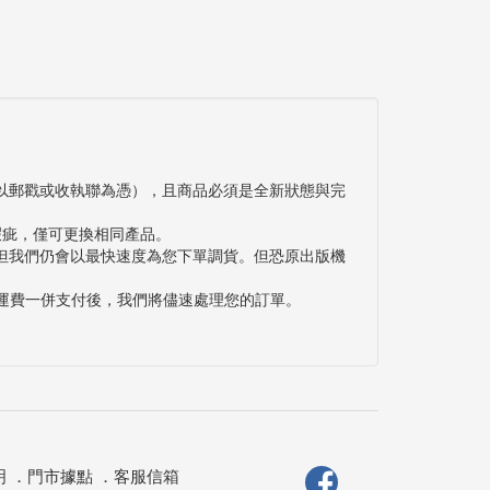
以郵戳或收執聯為憑），且商品必須是全新狀態與完
瑕疵，僅可更換相同產品。
但我們仍會以最快速度為您下單調貨。但恐原出版機
與運費一併支付後，我們將儘速處理您的訂單。
明
．
門市據點
．
客服信箱