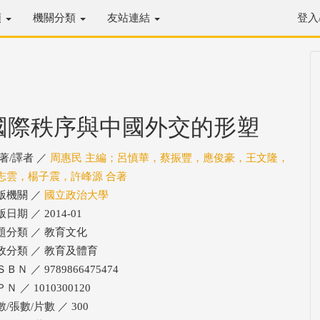
類
機關分類
友站連結
登入
國際秩序與中國外交的形塑
/著/譯者 ／
周惠民 主編；呂慎華，蔡振豐，應俊豪，王文隆，
志雲，楊子震，許峰源 合著
版機關 ／
國立政治大學
日期 ／ 2014-01
題分類 ／ 教育文化
政分類 ／ 教育及體育
ＢＮ ／ 9789866475474
Ｎ ／ 1010300120
/張數/片數 ／ 300