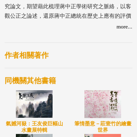
究論文，期望藉此梳理蔣中正學術研究之脈絡，以客
觀公正之論述，還原蔣中正總統在歷史上應有的評價
與地位。
more...
作者相關著作
同機關其他書籍
氣撼河嶽：王友俊巨幅山
筆情墨意－莊壹竹的繪畫
水畫展特輯
世界