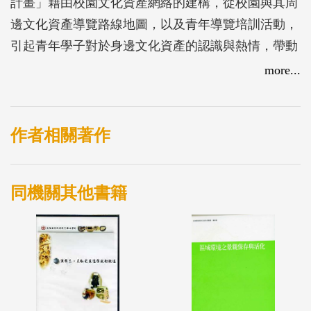
計畫」藉由校園文化資產網絡的建構，從校園與其周
邊文化資產導覽路線地圖，以及青年導覽培訓活動，
引起青年學子對於身邊文化資產的認識與熱情，帶動
各校對於創校背景故事的關心；更讓莘莘學子們體認
more...
到，每天上學的校園，不單單只是接受教育的場所，
更是富含人各式各樣重要歷史資產之所在，從而串聯
起更寬廣的文化資產保護網絡。
作者相關著作
同機關其他書籍