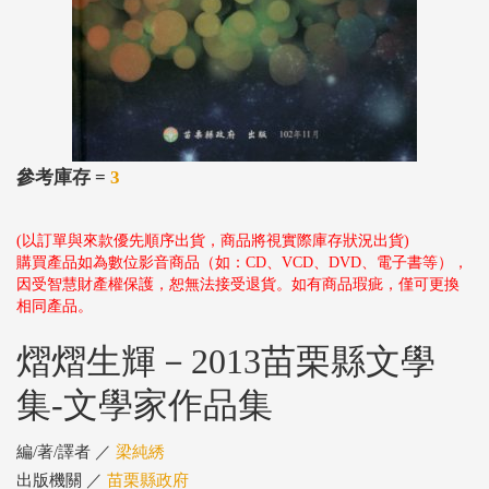
參考庫存 =
3
(以訂單與來款優先順序出貨，商品將視實際庫存狀況出貨)
購買產品如為數位影音商品（如：CD、VCD、DVD、電子書等），
因受智慧財產權保護，恕無法接受退貨。如有商品瑕疵，僅可更換
相同產品。
熠熠生輝－2013苗栗縣文學
集-文學家作品集
編/著/譯者 ／
梁純綉
出版機關 ／
苗栗縣政府