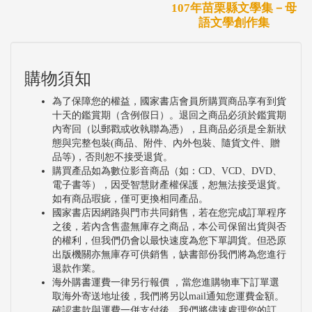
107年苗栗縣文學集－母
語文學創作集
購物須知
為了保障您的權益，國家書店會員所購買商品享有到貨
十天的鑑賞期（含例假日）。退回之商品必須於鑑賞期
內寄回（以郵戳或收執聯為憑），且商品必須是全新狀
態與完整包裝(商品、附件、內外包裝、隨貨文件、贈
品等)，否則恕不接受退貨。
購買產品如為數位影音商品（如：CD、VCD、DVD、
電子書等），因受智慧財產權保護，恕無法接受退貨。
如有商品瑕疵，僅可更換相同產品。
國家書店因網路與門市共同銷售，若在您完成訂單程序
之後，若內含售盡無庫存之商品，本公司保留出貨與否
的權利，但我們仍會以最快速度為您下單調貨。但恐原
出版機關亦無庫存可供銷售，缺書部份我們將為您進行
退款作業。
海外購書運費一律另行報價 ，當您進購物車下訂單選
取海外寄送地址後，我們將另以mail通知您運費金額。
確認書款與運費一併支付後，我們將儘速處理您的訂