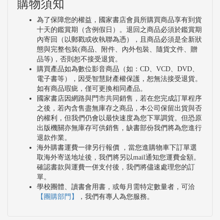
購物須知
為了保障您的權益，國家書店會員所購買商品享有到貨
十天的鑑賞期（含例假日）。退回之商品必須於鑑賞期
內寄回（以郵戳或收執聯為憑），且商品必須是全新狀
態與完整包裝(商品、附件、內外包裝、隨貨文件、贈
品等)，否則恕不接受退貨。
購買產品如為數位影音商品（如：CD、VCD、DVD、
電子書等），因受智慧財產權保護，恕無法接受退貨。
如有商品瑕疵，僅可更換相同產品。
國家書店因網路與門市共同銷售，若在您完成訂單程序
之後，若內含售盡無庫存之商品，本公司保留出貨與否
的權利，但我們仍會以最快速度為您下單調貨。但恐原
出版機關亦無庫存可供銷售，缺書部份我們將為您進行
退款作業。
海外購書運費一律另行報價 ，當您進購物車下訂單選
取海外寄送地址後，我們將另以mail通知您運費金額。
確認書款與運費一併支付後，我們將儘速處理您的訂
單。
學校團體、讀書會用書，或每月需特定數量者，可洽
【團購部門】
，我們有專人為您服務。