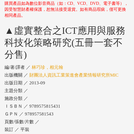
購買產品如為數位影音商品（如：CD、VCD、DVD、電子書等），
因受智慧財產權保護，恕無法接受退貨。如有商品瑕疵，僅可更換
相同產品。
▲虛實整合之ICT應用與服務
科技化策略研究(五冊一套不
分售)
編/著/譯者 ／
林巧珍，相元翰
出版機關 ／
財團法人資訊工業策進會產業情報研究所MIC
出版日期 ／ 2013-09
主題分類 ／
施政分類 ／
ＩＳＢＮ ／ 9789575815431
ＧＰＮ ／ 978957581543
頁數/張數/片數 ／
裝訂 ／ 平裝