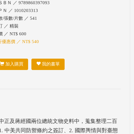
ＢＮ ／ 9789860397093
Ｎ ／ 1010203313
/張數/片數 ／ 541
訂 ／ 精裝
 ／ NT$ 600
折優惠價 ／ NT$ 540
加入購買
我的書單
蔣中正及蔣經國兩位總統文物史料中，蒐集整理二百
 中美共同防禦條約之簽訂、2. 國際輿情與對臺態