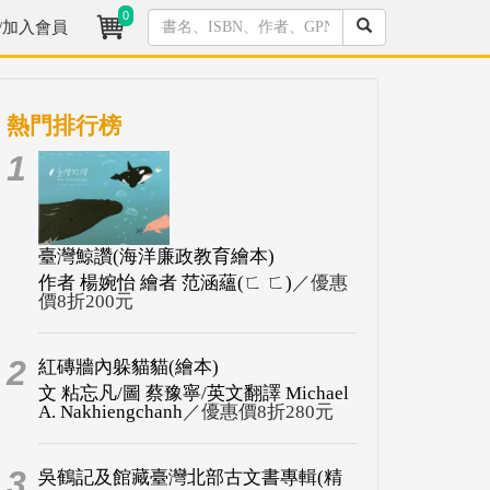
0
/加入會員
熱門排行榜
1
臺灣鯨讚(海洋廉政教育繪本)
作者 楊婉怡 繪者 范涵蘊(ㄈ ㄈ)
／優惠
價8折200元
2
紅磚牆內躲貓貓(繪本)
文 粘忘凡/圖 蔡豫寧/英文翻譯 Michael
A. Nakhiengchanh
／優惠價8折280元
3
吳鶴記及館藏臺灣北部古文書專輯(精