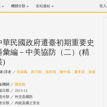
類
機關分類
友站連結
登入
中華民國政府遷臺初期重要史
料彙編－中美協防（二）(精
裝)
/著/譯者 ／
吳淑鳳，薛月順，張世瑛，陳中禹，蕭李居，吳俊
版機關 ／
國史館
日期 ／ 2013-12
題分類 ／ 外交及國防
政分類 ／ 內政及國土安全