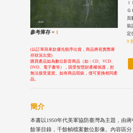
ＩＳ
ＧＰ
頁數
裝
參考庫存 =
1
定價
9 
(以訂單與來款優先順序出貨，商品將視實際庫
存狀況出貨)
購買產品如為數位影音商品（如：CD、VCD、
DVD、電子書等），因受智慧財產權保護，恕
無法接受退貨。如有商品瑕疵，僅可更換相同產
品。
簡介
本書以1950年代美軍協防臺灣為主題，由
餘筆目錄，千餘幀檔案數位影像。內容區分1.