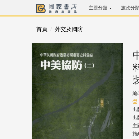
主題分類
施政分
首頁
外交及國防
編
瑩
出
出版
主
施