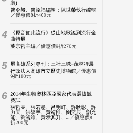
裝)
曾令毅、曾添福編輯；陳世榮執行編輯
／優惠價8折400元
4
《原音如此流行》從山地歌謠到流行金
曲特展
葉宗哲主編
／優惠價9折270元
5
展高雄系列專刊：三社三味–茂林特展
行政法人高雄市立歷史博物館
／優惠價
9折180元
6
2014年生物奧林匹亞國家代表選拔競
賽試
張哲睿、張若愚、呂明軒、許耿彰、許
力天、洪學宇、黃靖惟、劉奕辰、謝允
能、劉濬維、黃示其升、...
／優惠價8
折200元