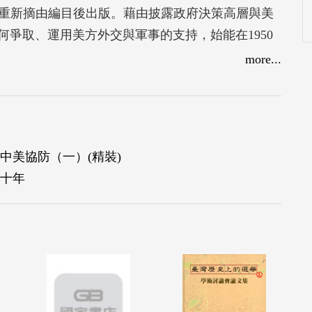
經重新摘由編目後出版。藉由披露政府決策高層與美
爭取、運用美方外交與軍事的支持，始能在1950
日後穩健發展的機會。
more...
中美協防（一）(精裝)
十年