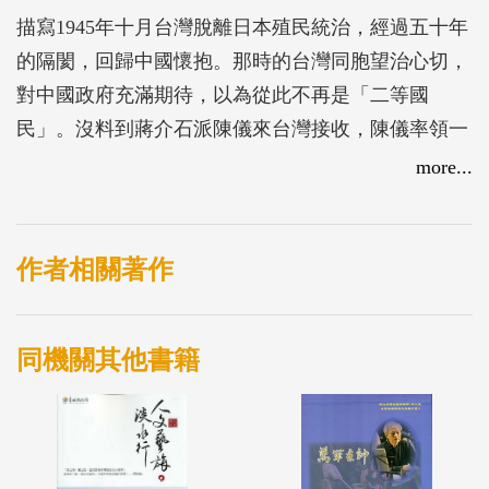
描寫1945年十月台灣脫離日本殖民統治，經過五十年
的隔閡，回歸中國懷抱。那時的台灣同胞望治心切，
對中國政府充滿期待，以為從此不再是「二等國
民」。沒料到蔣介石派陳儀來台灣接收，陳儀率領一
群觀念腐敗的文武官員，以「戰勝者」的姿態前來，
more...
許多措施令台灣人民難以接受，觀感越來越惡劣，
「接收」演變成「劫收」，文武官員趁機中飽私囊，
加上來台的軍隊紀律渙散，軍民磨擦和省籍矛盾越演
作者相關著作
越烈，終於爆發「二二八事件」。陳儀指揮軍隊，對
台灣省民展開無情的血腥鎮壓，台民被抓被殺，死傷
同機關其他書籍
數萬。