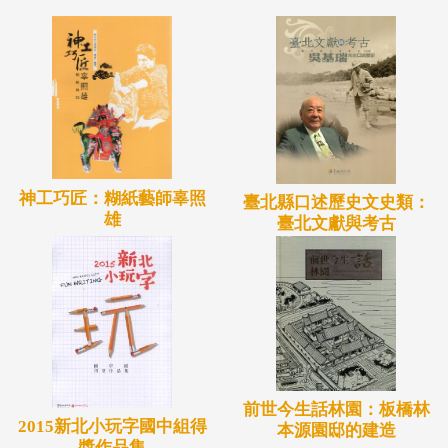
神工巧匠：糊紙藝師辜照
臺北縣口述歷史文史類：
雄
臺北文獻與考古
前世今生話林園：板橋林
2015新北小玩字國中組得
本源園邸的建造
獎作品集