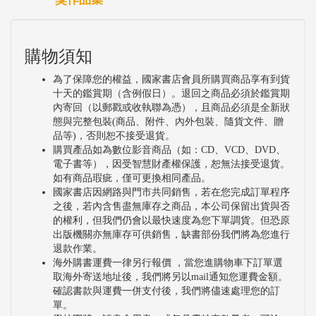
購物須知
為了保障您的權益，國家書店會員所購買商品享有到貨
十天的鑑賞期（含例假日）。退回之商品必須於鑑賞期
內寄回（以郵戳或收執聯為憑），且商品必須是全新狀
態與完整包裝(商品、附件、內外包裝、隨貨文件、贈
品等)，否則恕不接受退貨。
購買產品如為數位影音商品（如：CD、VCD、DVD、
電子書等），因受智慧財產權保護，恕無法接受退貨。
如有商品瑕疵，僅可更換相同產品。
國家書店因網路與門市共同銷售，若在您完成訂單程序
之後，若內含售盡無庫存之商品，本公司保留出貨與否
的權利，但我們仍會以最快速度為您下單調貨。但恐原
出版機關亦無庫存可供銷售，缺書部份我們將為您進行
退款作業。
海外購書運費一律另行報價 ，當您進購物車下訂單選
取海外寄送地址後，我們將另以mail通知您運費金額。
確認書款與運費一併支付後，我們將儘速處理您的訂
單。