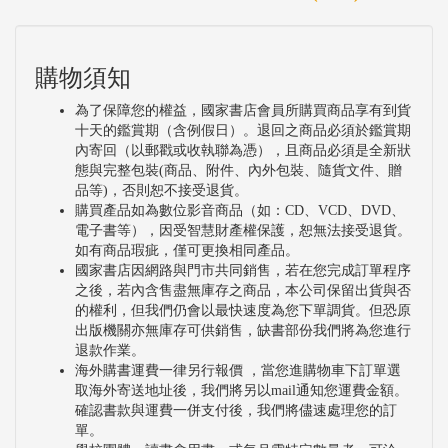
購物須知
為了保障您的權益，國家書店會員所購買商品享有到貨
十天的鑑賞期（含例假日）。退回之商品必須於鑑賞期
內寄回（以郵戳或收執聯為憑），且商品必須是全新狀
態與完整包裝(商品、附件、內外包裝、隨貨文件、贈
品等)，否則恕不接受退貨。
購買產品如為數位影音商品（如：CD、VCD、DVD、
電子書等），因受智慧財產權保護，恕無法接受退貨。
如有商品瑕疵，僅可更換相同產品。
國家書店因網路與門市共同銷售，若在您完成訂單程序
之後，若內含售盡無庫存之商品，本公司保留出貨與否
的權利，但我們仍會以最快速度為您下單調貨。但恐原
出版機關亦無庫存可供銷售，缺書部份我們將為您進行
退款作業。
海外購書運費一律另行報價 ，當您進購物車下訂單選
取海外寄送地址後，我們將另以mail通知您運費金額。
確認書款與運費一併支付後，我們將儘速處理您的訂
單。