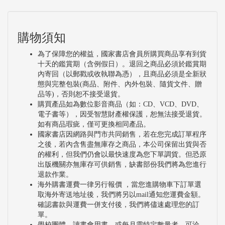
購物須知
為了保障您的權益，國家書店會員所購買商品享有到貨
十天的鑑賞期（含例假日）。退回之商品必須於鑑賞期
內寄回（以郵戳或收執聯為憑），且商品必須是全新狀
態與完整包裝(商品、附件、內外包裝、隨貨文件、贈
品等)，否則恕不接受退貨。
購買產品如為數位影音商品（如：CD、VCD、DVD、
電子書等），因受智慧財產權保護，恕無法接受退貨。
如有商品瑕疵，僅可更換相同產品。
國家書店因網路與門市共同銷售，若在您完成訂單程序
之後，若內含售盡無庫存之商品，本公司保留出貨與否
的權利，但我們仍會以最快速度為您下單調貨。但恐原
出版機關亦無庫存可供銷售，缺書部份我們將為您進行
退款作業。
海外購書運費一律另行報價 ，當您進購物車下訂單選
取海外寄送地址後，我們將另以mail通知您運費金額。
確認書款與運費一併支付後，我們將儘速處理您的訂
單。
學校團體、讀書會用書，或每月需特定數量者，可洽