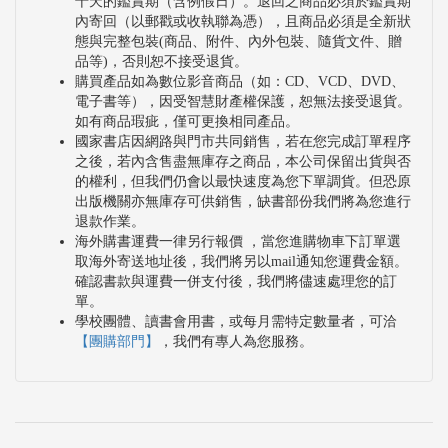
十天的鑑賞期（含例假日）。退回之商品必須於鑑賞期
內寄回（以郵戳或收執聯為憑），且商品必須是全新狀
態與完整包裝(商品、附件、內外包裝、隨貨文件、贈
品等)，否則恕不接受退貨。
購買產品如為數位影音商品（如：CD、VCD、DVD、
電子書等），因受智慧財產權保護，恕無法接受退貨。
如有商品瑕疵，僅可更換相同產品。
國家書店因網路與門市共同銷售，若在您完成訂單程序
之後，若內含售盡無庫存之商品，本公司保留出貨與否
的權利，但我們仍會以最快速度為您下單調貨。但恐原
出版機關亦無庫存可供銷售，缺書部份我們將為您進行
退款作業。
海外購書運費一律另行報價 ，當您進購物車下訂單選
取海外寄送地址後，我們將另以mail通知您運費金額。
確認書款與運費一併支付後，我們將儘速處理您的訂
單。
學校團體、讀書會用書，或每月需特定數量者，可洽
【團購部門】
，我們有專人為您服務。